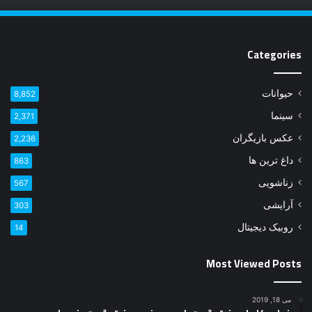
Categories
حیوانات
8,852
سینما
2,371
عکس بازیگران
2,236
داغ ترین ها
863
زناشویی
567
آرایشی
303
روبیک دیجیتال
14
Most Viewed Posts
می 18, 2019