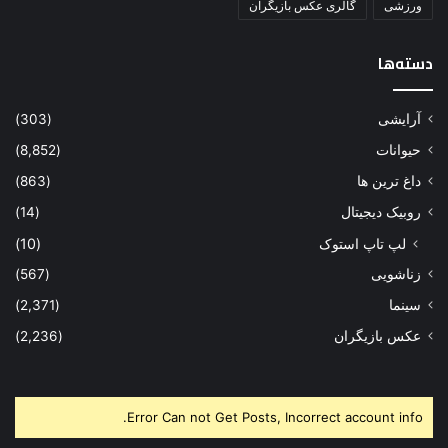
ورزشی
گالری عکس بازیگران
دسته‌ها
آرایشی
(303)
حیوانات
(8,852)
داغ ترین ها
(863)
روبیک دیجیتال
(14)
لپ تاپ استوک
(10)
زناشویی
(567)
سینما
(2,371)
عکس بازیگران
(2,236)
Error Can not Get Posts, Incorrect account info.