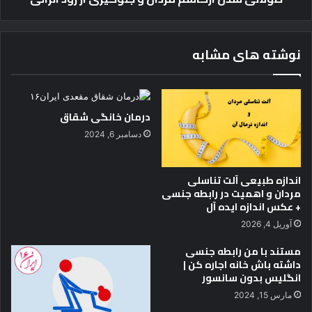
ر
گ
ا
نوشته های مشابه
س
م
م
ر
درمان خانگی شقاق
د
ا
دسامبر 6, 2024
ن
و
ج
اندازه طبیعی آلت تناسلی
ل
مردان و اهمیت در رابطه جنسی
و
+ عکس اندازه ایده آل
گ
آوریل 4, 2026
ی
ر
مستند با من رابطه جنسی
ی
داشته باش خانه اجاره کن |
انگلیس بدون سانسور
ا
ز
مارس 15, 2024
ز