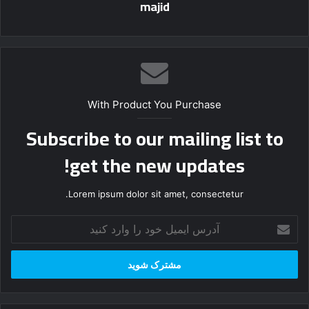
majid
With Product You Purchase
Subscribe to our mailing list to
get the new updates!
Lorem ipsum dolor sit amet, consectetur.
آ
د
ر
س
ا
ی
م