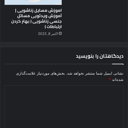
و
د
اموزش مسایل زناشویی |
آموزش ویدئویی مسائل
ا
جنسی زناشویی ( بهتر کردن
ن
ارتباطات )
ز
ا
اکتبر 8, 2023
ل
ی
دیدگاهتان را بنویسید
نشانی ایمیل شما منتشر نخواهد شد.
بخش‌های موردنیاز علامت‌گذاری
شده‌اند
*
د
ی
د
گ
ا