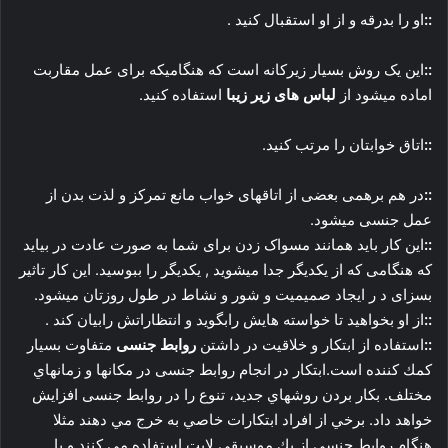
::
او را بدرقه و از او استقبال کنید .
::
این یک روش بسیار زیرکانه است که هنگامیکه برای عمل مقاربت
اماده میشود از
لباس های زیر زیبا
استفاده کنید.
::
اتاق خوابتان را مرتب کنید.
::
در هم برهمی بعضی از اتاقهای خواب مانع تمرکز و لذت بدن از
عمل جنسی میشود.
::
این کار باید همانند مسواک زدن برای شما به صورت عادت در بیاید
که هنگامی که از یکدیگر جدا میشوید , یکدیگر را ببوسید. این کار تاثیر
بسزای د ر ایجاد صمیمیت و شور و نشاط در طول روزتان میشود.
::
از او بخواهید تا خواسته هایش رابگوید و انتظاراتش رابیان کند .
::
استفاده از ابتكار و خلاقيت در داشتن
روابط جنسی
متفاوت بسيار
كمك كننده است.ابتكار در انجام روابط جنسی در مكانها و زمانهاي
مختلف. بكار بردن روشهاي جديد، تنوع را در روابط جنسی افزايش
خواهد داد. برخي از افراد ابتكارات خاصي به خرج مي دهند مثلا
هنگام روابط جنسی از يك موسيقي لايت استفاده مي كنند و يا