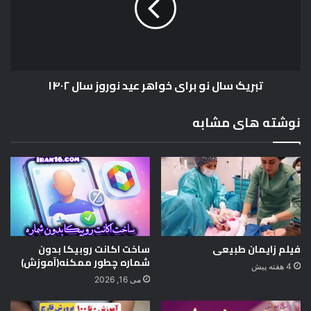
د
د
ک
ر
س
ا
ل
ن
تبریک سال نو برای خواهر عید نوروز سال ۱۴۰۲
و
ب
ر
نوشته های مشابه
ا
ی
خ
و
ا
ه
ر
ع
ی
فیلم زایمان طبیعی
ساخت اکانت روبیکا بدون
شماره چطور ممکنه(آموزش)
د
4 هفته پیش
ن
می 16, 2026
و
ر