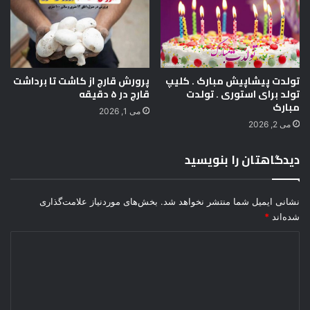
و
ز
س
ا
ل
تولدت پیشاپیش مبارک . کلیپ
پرورش قارچ از کاشت تا برداشت
۱
تولد برای استوری . تولدت
قارچ در ۵ دقیقه
۴
مبارک
۰
می 1, 2026
۲
می 2, 2026
دیدگاهتان را بنویسید
نشانی ایمیل شما منتشر نخواهد شد.
بخش‌های موردنیاز علامت‌گذاری
شده‌اند
*
د
ی
د
گ