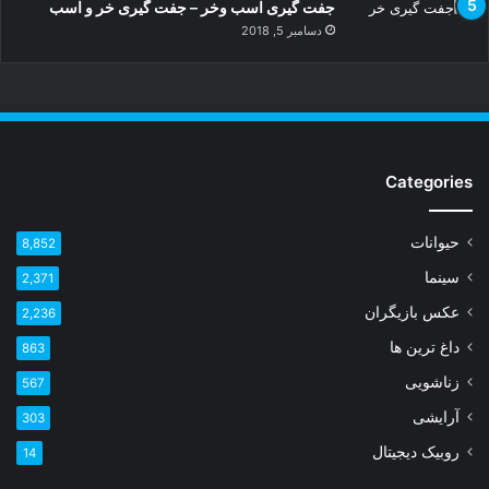
جفت گیری اسب وخر – جفت گیری خر و اسب
دسامبر 5, 2018
Categories
حیوانات
8,852
سینما
2,371
عکس بازیگران
2,236
داغ ترین ها
863
زناشویی
567
آرایشی
303
روبیک دیجیتال
14