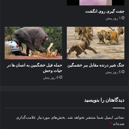
ن
ت
جفت گیری روی انگشت
ا
1 روز پیش
ز
0
ت
ا
1
0
0
ب
جنگ شیر درنده مقابل ببر خشمگین
حمله فیل خشگمین به انسان ها در
ص
حیات وحش
5 روز پیش
و
6 روز پیش
ر
ت
ح
ر
دیدگاهتان را بنویسید
ف
ه
ا
نشانی ایمیل شما منتشر نخواهد شد.
بخش‌های موردنیاز علامت‌گذاری
ی
شده‌اند
*
و