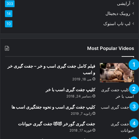
د
آرایشی
303
ک
ن
روبیک دیجیتال
14
ی
لپ تاپ استوک
10
د
Most Popular Videos
فیلم کامل جفت گیری اسب و خر – جفت گیری خر
و اسب
می 18, 2019
کلیپ جفت گیری اسب با خر
دسامبر 24, 2018
کلیپ جفت گیری اسب و نحوه جفتگیری اسب ها
ژانویه 7, 2019
جفت گیری گورخر 🤣🤣 جفت گیری حیوانات
فوریه 17, 2018