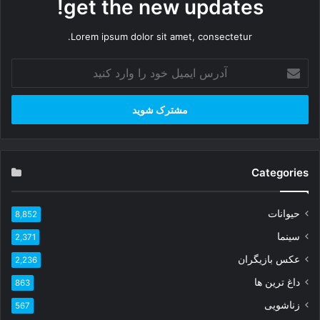
get the new updates!
Lorem ipsum dolor sit amet, consectetur.
آ
د
ر
س
ا
ی
م
ی
Categories
ل
خ
حیوانات
8,852
و
د
سینما
2,371
ر
عکس بازیگران
ا
2,236
و
داغ ترین ها
863
ا
زناشویی
ر
567