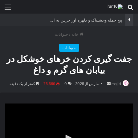
جستجو برای
منو
پنج حمله وحشتناک و دلهره آور خرس به انسان ها
خانه
/
حیوانات
حیوانات
جفت گیری کردن خرهای خوشکل در
بیابان های گرم و داغ
majid
ارسال
مارس 5, 2025
0
75,569
کمتر از یک دقیقه
ایمیل