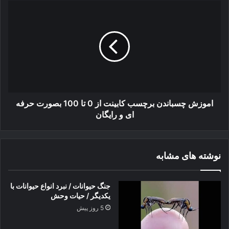
ک
د
ا
ن
ا
م
ی
د
و
د
ا
ز
ز
ش
ش
چ
ی
س
ر
ب
ه
ا
ا
ن
اموزش چسباندن برچسب کابینت از 0 تا 100 بصورت حرفه
د
د
ای و رایگان
ر
ن
ح
ب
ی
ر
نوشته های مشابه
ا
چ
ت
س
و
ب
جنگ حیوانات / نبرد انواع حیوانات با
ح
ک
یکدیگر / حیات وحش
ش
ا
5 روز پیش
ب
ی