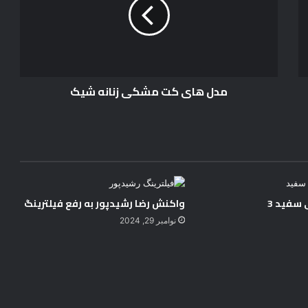
ه
ا
ی
ک
ت
م
مدل های کت مشکی زنانه شیک
ش
ک
ی
ز
ن
ا
ن
ه
سفید 3
واکنش رضا رشیدپور به رفع فیلترینگ
ش
ی
نوامبر 29, 2024
ک