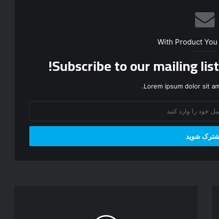
With Product You
Subscribe to our mailing lis
Lorem ipsum dolor sit am
م
د
ل