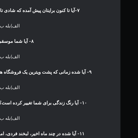
۷-آیا تا کنون برایتان پیش آمده که شادی تان را بخواهید به کسی از جنس مخالف، انتقال دهید؟
الف)بله ب
۸- آیا شما موسقی های آرام گوش می دهید؟
الف)بله ب
۹- آیا شده زمانی که پشت ویترین یک فروشگاه هستید، احساستان به شما بگوید برای کسی هدیه ای بخرید؟
الف)بله ب
۱۰- آیا رنگ زندگی برای شما تغییر کرده است؟ امیدواریم که حضور شخصی زندگی تان را دگرگون کند.
الف)بله ب
۱۱- آیا شده در چند ماه اخیر، لبخند فردی، امید را در دلتان زنده کند و نگاه شما به زندگی تغییر کند؟