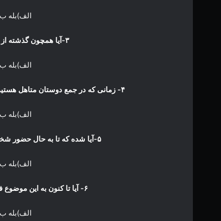
الف)بله ب
۳-آیا همچون گذشته از اوقات تنهایی تان لذت می برید؟
الف)بله ب
۴- زمانی که در جمع دوستان متاهل هستید،به خود می گویید که ای کاش من هم متاهل بودم؟
الف)بله ب
۵-آیا شده که تا به حال حضور شخصی از جنس مخالف، شما را دگرگون کند؟
الف)بله ب
۶- آیا تا کنون به این موضوع فکر کرده اید که تنهایی دیگر بس است؟
الف)بله ب