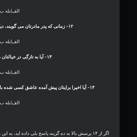
الف)بله ب
۱۲- زمانی که پدر مادرتان می گویند، دیگر زمان ازدواج فرا رسیده است، اخم نمی کنید؟
الف)بله ب
۱۳- آیا به تازگی در خیالتان مراسم خواستگاری را مرور می کنید؟
الف)بله ب
۱۴- آیا اخیرا برایتان پیش آمده عاشق کسی شده باشید، اما حجب و حیا اجازه ندهد، آن را با او در میان بگذارید؟
الف)بله ب
اگر از ۱۴ پرسش بالا به ده گزینه پاسخ بلی داده اید،