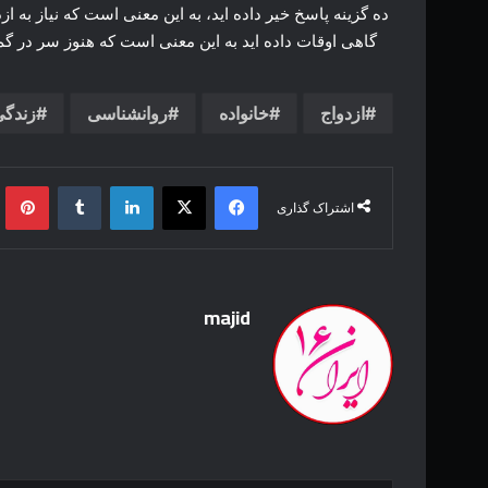
ده گزینه پاسخ خیر داده اید، به این معنی است که نیاز به
گاهی اوقات داده اید به این معنی است که هنوز سر در گم ه
ازدواج
خانواده
روانشناسی
زندگی
فیس بوک
X
لینکدین
‫تامبلر
‫پین
اشتراک گذاری
majid