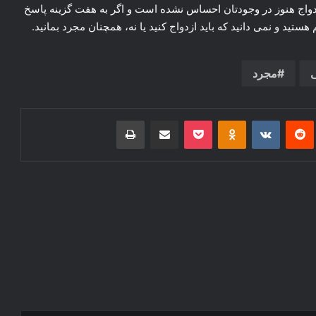
 ازدواج هنوز در وجودتان احساس نشده است و اگر به هفت گزینه پاسخ
ستید و نمی دانید که باید ازدواج کنید یا نه، همچنان مجرد بمانید.
مجرد
‌ترست
‫رددیت
‫VKontakte
‫Odnoklassniki
پاکت
اشتراک گذاری از طریق ایمیل
چاپ