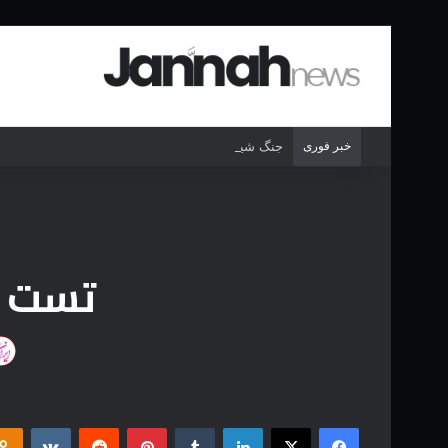
خبر فوری
جنگ شیر درنده مقابل ببر خشمگین
تست ر
فیس بوک
X
لینکدین
‫تامبلر
‫پین‌ترست
‫رددیت
‫VKontakte