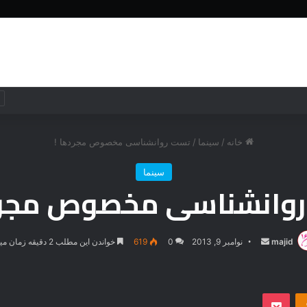
خانه
جهان
جهان
فناوری
خانه
/
سینما
/
تست روانشناسی مخصوص مجردها !
سینما
وانشناسی مخصوص مجرد
majid
ارسال
نوامبر 9, 2013
0
619
خواندن این مطلب 2 دقیقه زمان میبرد
ایمیل
‫Odnoklassniki
پاکت