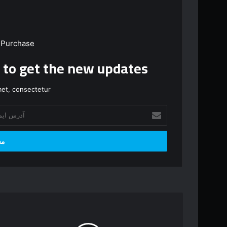
 Purchase
t to get the new updates!
et, consectetur.
آ
د
ر
س
ا
ی
م
ی
ل
پ
خ
ر
و
ن