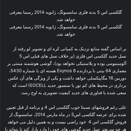
گلکسی اس 5 بدنه فلزی سامسونگ، ژانویه 2014 رسما معرفی
خواهد شد.
گلکسی اس 5 بدنه فلزی سامسونگ، ژانویه 2014 رسما معرفی
خواهد شد.
بر اساس گفته منابع نزدیک به کمپانی کره ای و تصویر لو رفته از
نسل جدید گلکسی اس فلزی (بر خلاف نسل های قبلی اس 5
آلومینیومی بوده و پلاستیکی نخواهد بود)، گوشی هوشمند مبتنی بر
معماری 64 بیتی با پردازنده Exynos 8 هسته ای با شماره 5430،
دوربین 16 مگاپیکسلی خواهد داشت و یکی از ویژگی های آن عکس
برداری در محیط های کم نور با سنسور جدید ISOCELL است که
سعی شده با فناوری های جدید کیفیت تصویری به اوج رسد.
علی رغم فروشهای نسبتا خوب گلکسی اس 4 و برنامه از قبل تعیین
شده برای عرضه گلکسی اس5 در ماه مارس 2014، سامسونگ از
فروش گلکسی اس 4 خود راضی نیست و به همین دلیل می خواهد
هر چه سریعتر نسل جدید گوشی های خود را وارد بازار کند تا بتواند با