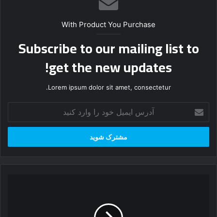
With Product You Purchase
Subscribe to our mailing list to
get the new updates!
Lorem ipsum dolor sit amet, consectetur.
آ
د
ر
س
ا
ی
م
ی
ط
ل
ر
خ
ز
و
ت