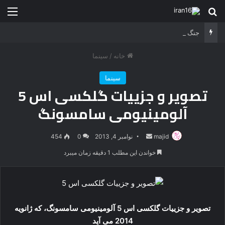
جستجو برای
منو
جنگ شیر درنده مقابل ببر خشمگین
خانه
/
سینما
سینما
تصویر و جزییات گلکسی اس 5
آلومینیومی سامسونگ
majid
ارسال
نوامبر 4, 2013
0
454
ایمیل
خواندن این مطلب 1 دقیقه زمان میبرد
تصویر و جزییات گلکسی اس 5 آلومینیومی سامسونگ، که ژانویه
2014 می آید