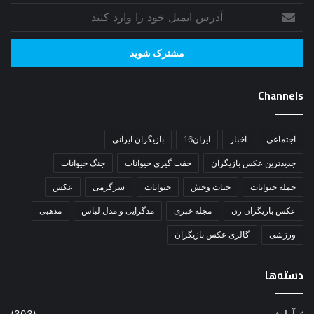
آدرس
ایمیل
خود
را
وارد
کنید
Channels
اجتماعی
اخبار
ایران16
بازیگران ایرانی
جدیدترین عکس بازیگران
جفت گیری حیوانات
جنگ حیوانات
حمله حیوانات
حیات وحش
حیوانات
سرگرمی
عکس
عکس بازیگران زن
مجله خبری
مدگرایی و مدل لباس
مذهبی
ورزشی
گالری عکس بازیگران
دسته‌ها
آرایشی
(303)