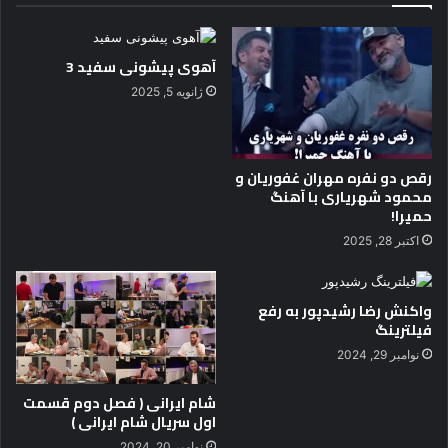
ی
ن
ج
آهوی پیشونی سفید 3
ا
ذ
ژانویه 5, 2025
ب
ه
گ
ر
رقص دو نفره مهران غفوریان و
د
محمود شهریاری با آهنگ
ش
حمیرا!
گ
اکتبر 28, 2025
ر
ی
ت
واکنش رضا رشیدپور به رفع
ا
فیلترینگ
ی
نوامبر 29, 2024
ل
ن
شام ایرانی ( فصل دوم قسمت
د
اول سریال شام ایرانی )
نوامبر 20, 2024