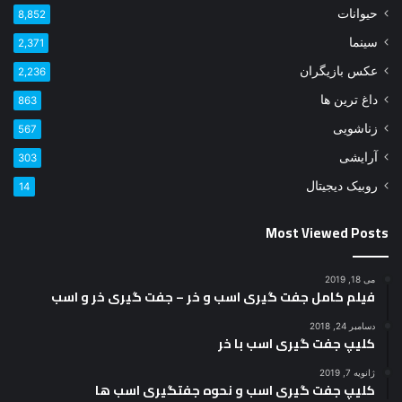
حیوانات
8,852
سینما
2,371
عکس بازیگران
2,236
داغ ترین ها
863
زناشویی
567
آرایشی
303
روبیک دیجیتال
14
Most Viewed Posts
می 18, 2019
فیلم کامل جفت گیری اسب و خر – جفت گیری خر و اسب
دسامبر 24, 2018
کلیپ جفت گیری اسب با خر
ژانویه 7, 2019
کلیپ جفت گیری اسب و نحوه جفتگیری اسب ها