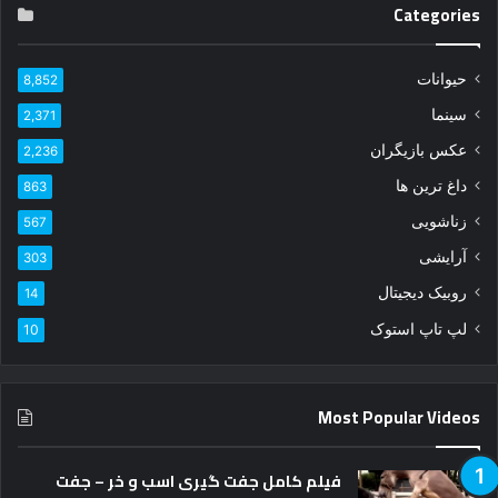
Categories
ی
ل
خ
حیوانات
8,852
و
د
سینما
2,371
ر
عکس بازیگران
ا
2,236
و
داغ ترین ها
863
ا
زناشویی
ر
567
د
آرایشی
303
ک
ن
روبیک دیجیتال
14
ی
لپ تاپ استوک
10
د
Most Popular Videos
فیلم کامل جفت گیری اسب و خر – جفت