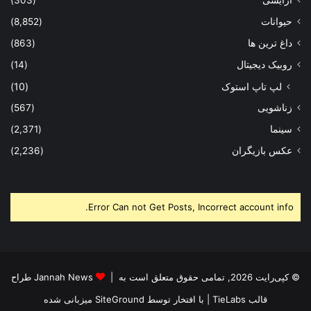
حیوانات
(8,852)
داغ ترین ها
(863)
روبیک دیجیتال
(14)
لپ تاپ استوک
(10)
زناشویی
(567)
سینما
(2,371)
عکس بازیگران
(2,236)
Error Can not Get Posts, Incorrect account info.
© کپی‌رایت 2026, تمامی حقوق متعلق است به |
Jannah News طراح
قالب TieLabs
| با افتخار توسط
SiteGround
میزبانی شده