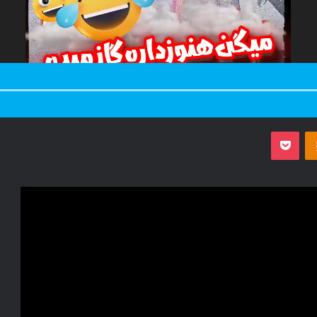
‫Odnoklassniki
پاکت