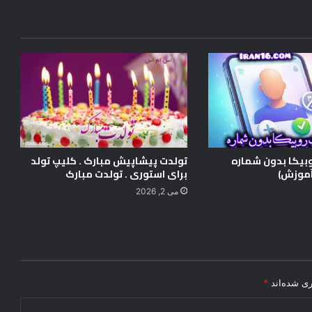
ف
و
ض
و
ل
د
ر
ب
ا
غ
و
بیکا بدون شماره
تولدت پیشاپیش مبارک . کلیپ تولد
ح
موزش)
برای استوری . تولدت مبارک
ش
می 2, 2026
ت
و
س
ط
ش
ی
ری شده‌اند
*
ر
خ