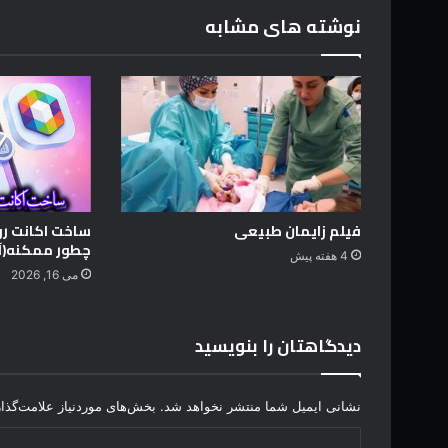
د
م
نوشته های مشابه
ن
ا
م
ر
د
ا
س
ت
م
ش
فیلم زایمان طبیعی
ساخت اکانت رو
ت
چطور ممکنه(آ
4 هفته پیش
ی
می 16, 2026
ب
ا
ت
دیدگاهتان را بنویسید
ص
و
ی
نشانی ایمیل شما منتشر نخواهد شد.
بخش‌های موردنیاز علامت‌گذا
ر
ک
د