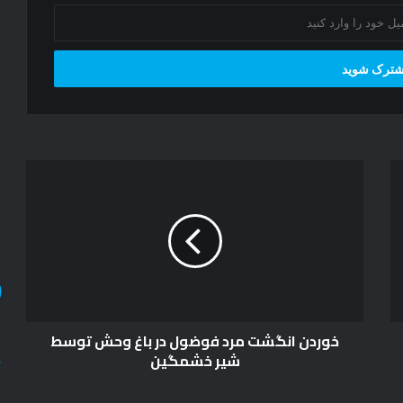
خ
و
ر
د
ن
ا
ن
گ
ش
خوردن انگشت مرد فوضول در باغ وحش توسط
ت
شیر خشمگین
م
ر
د