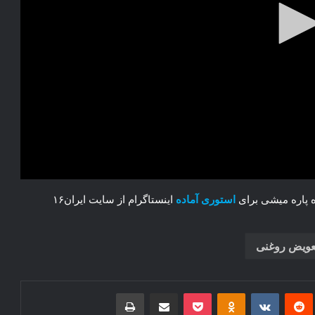
ه پاره میشی برای
استوری آماده
اینستاگرام از سایت ایران۱۶
عویض روغنی
‌ترست
‫رددیت
‫VKontakte
‫Odnoklassniki
پاکت
اشتراک گذاری از طریق ایمیل
چاپ