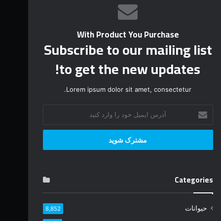
With Product You Purchase
Subscribe to our mailing list
to get the new updates!
Lorem ipsum dolor sit amet, consectetur.
آ
د
ر
س
ا
ی
م
Categories
ی
ل
خ
حیوانات
8,852
و