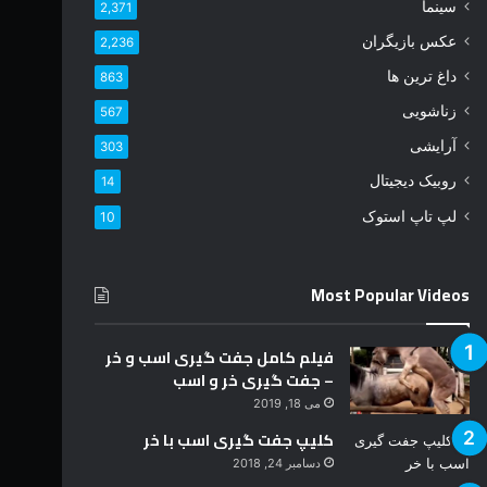
د
سینما
2,371
ر
عکس بازیگران
2,236
ا
و
داغ ترین ها
863
ا
زناشویی
567
ر
د
آرایشی
303
ک
روبیک دیجیتال
14
ن
ی
لپ تاپ استوک
10
د
Most Popular Videos
فیلم کامل جفت گیری اسب و خر
– جفت گیری خر و اسب
می 18, 2019
کلیپ جفت گیری اسب با خر
دسامبر 24, 2018