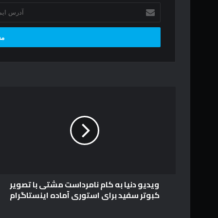
آ
د
ر
س
ا
ی
م
ی
ل
و
خ
ی
و
د
د
ی
ر
و
ا
د
و
ن
ا
ی
ر
ا
د
ویدیو دنیا به کام نامرداست مشتی با تصویر
ب
ک
کبوتر سفید برای استوری آماده اینستاگرام
ه
ن
ک
ی
ا