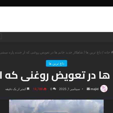
خانه
جهان
جهان
فناوری
خانه
/
داغ ترین ها
/
شاهکار جدید خانم ها در تعویض روغنی که از خنده پاره میشی
داغ ترین ها
ها در تعویض روغنی که ا
majid
ارسال
سپتامبر 1, 2025
0
14,788
کمتر از یک دقیقه
ایمیل