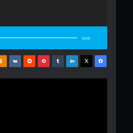
00:00
فیس بوک
X
لینکدین
‫تامبلر
‫پین‌ترست
‫رددیت
‫VKontakte