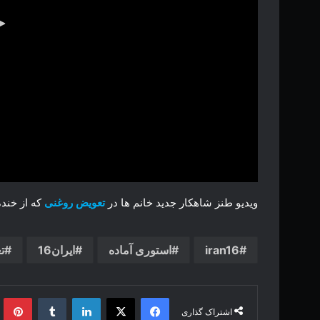
ویدیو طنز شاهکار جدید خانم ها در
تعویض روغنی
که از خند
iran16
استوری آماده
ایران16
ت
فیس بوک
X
لینکدین
‫تامبلر
‫پین
اشتراک گذاری