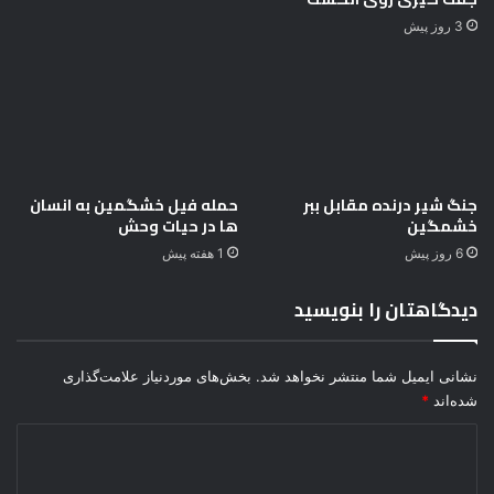
ا
ا
3 روز پیش
ز
ر
ت
ه
م
چ
س
ط
ا
و
ح‌
ر
ه
م
ا
جنگ شیر درنده مقابل ببر
حمله فیل خشگمین به انسان
م
خشمگین
ها در حیات وحش
د
ک
ر
ن
6 روز پیش
1 هفته پیش
ک
ه
ن
(
دیدگاهتان را بنویسید
ی
آ
ا
م
و
نشانی ایمیل شما منتشر نخواهد شد.
بخش‌های موردنیاز علامت‌گذاری
ز
شده‌اند
*
ش
)
د
ی