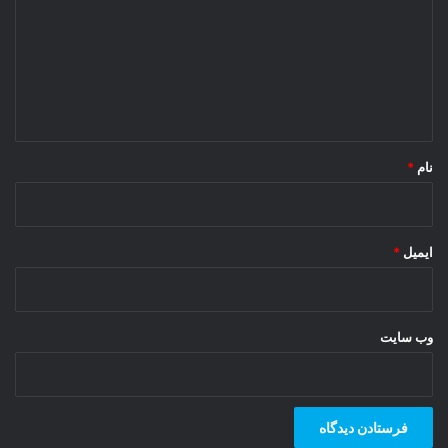
د
گ
ا
ه
*
نام
*
ایمیل
*
وب‌ سایت