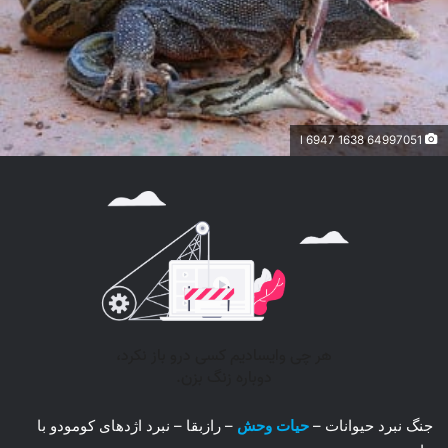
64997051 1638 l 6947
جنگ نبرد حیوانات –
حیات وحش
– رازبقا – نبرد اژدهای کومودو با