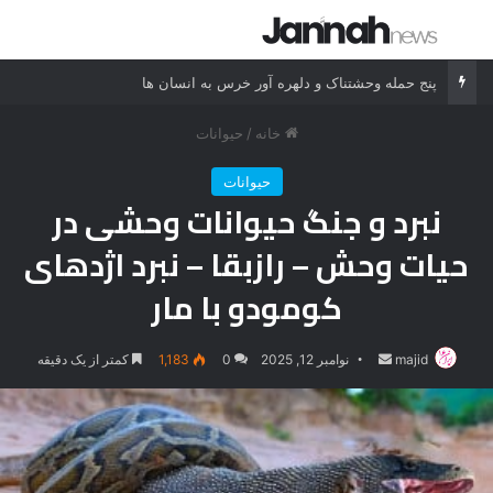
جستجو برای
منو
پنج حمله وحشتناک و دلهره آور خرس به انسان ها
خانه
/
حیوانات
حیوانات
نبرد و جنگ حیوانات وحشی در
حیات وحش – رازبقا – نبرد اژدهای
کومودو با مار
majid
ارسال
نوامبر 12, 2025
0
1,183
کمتر از یک دقیقه
ایمیل