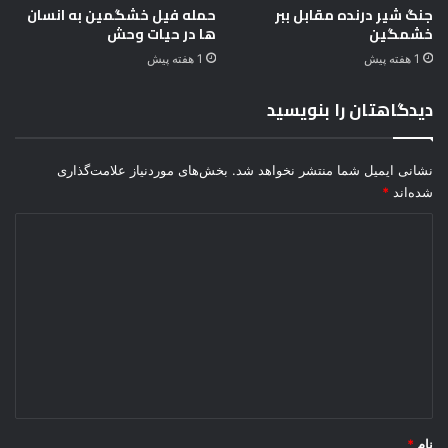
ز
ن
جنگ شیر درنده مقابل ببر
حمله فیل خشگمین به انسان
ی
خشمگین
ها در حیات وحش
ا
ب
ت
1 هفته پیش
1 هفته پیش
ع
-
ی
ر
دیدگاهتان را بنویسید
د
ا
ن
ز
ی
ب
نشانی ایمیل شما منتشر نخواهد شد.
بخش‌های موردنیاز علامت‌گذاری
س
ق
شده‌اند
*
ت
ا
-
د
پ
ی
ل
ن
د
گ
گ
و
گ
ا
ر
ه
ا
*
ز
نام
*