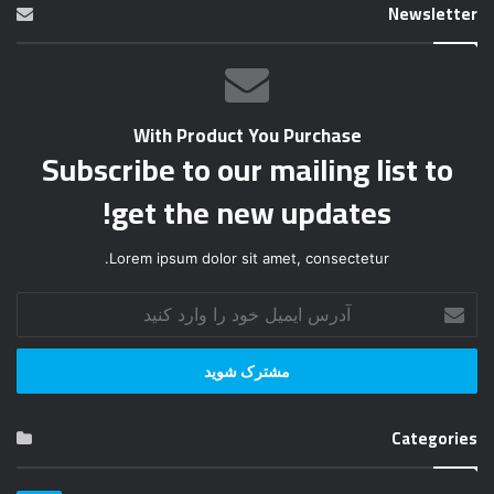
Newsletter
With Product You Purchase
Subscribe to our mailing list to
get the new updates!
Lorem ipsum dolor sit amet, consectetur.
آ
د
ر
س
ا
ی
Categories
م
ی
ل