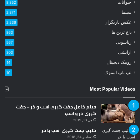
حیوانات
8,852
خ
و
سینما
2,371
د
عکس بازیگران
2,236
ر
ا
داغ ترین ها
863
و
زناشویی
567
ا
ر
آرایشی
303
د
روبیک دیجیتال
14
ک
ن
لپ تاپ استوک
10
ی
د
Most Popular Videos
فیلم کامل جفت گیری اسب و خر – جفت
گیری خر و اسب
می 18, 2019
کلیپ جفت گیری اسب با خر
دسامبر 24, 2018