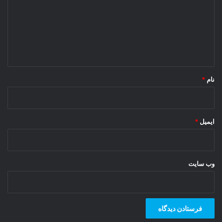
د
گ
ا
ه
*
نام
*
ایمیل
*
وب‌ سایت