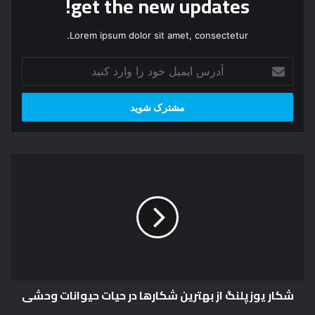
get the new updates!
Lorem ipsum dolor sit amet, consectetur.
آ
د
ر
س
ا
ی
م
ش
ی
ک
ل
ا
خ
ر
و
ی
د
و
ر
ز
ا
پ
و
ل
ا
شکار یوزپلنگ از بهترین شکارها در حیات حیوانات وحشی
ن
ر
گ