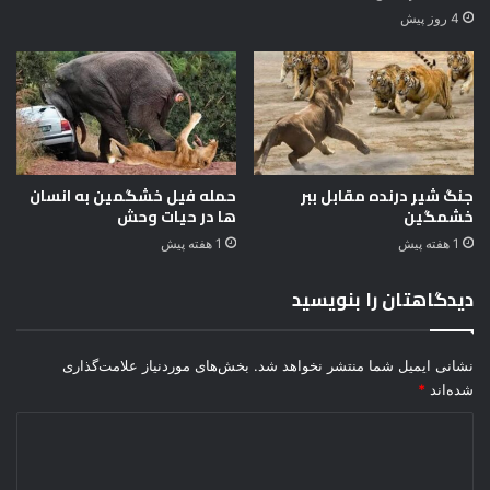
ی
ه
4 روز پیش
و
ش
ا
ب
ن
ک
ا
و
ت
د
و
ک
ح
ا
ش
جنگ شیر درنده مقابل ببر
حمله فیل خشگمین به انسان
ن
خشمگین
ها در حیات وحش
ی
1 هفته پیش
1 هفته پیش
دیدگاهتان را بنویسید
نشانی ایمیل شما منتشر نخواهد شد.
بخش‌های موردنیاز علامت‌گذاری
شده‌اند
*
د
ی