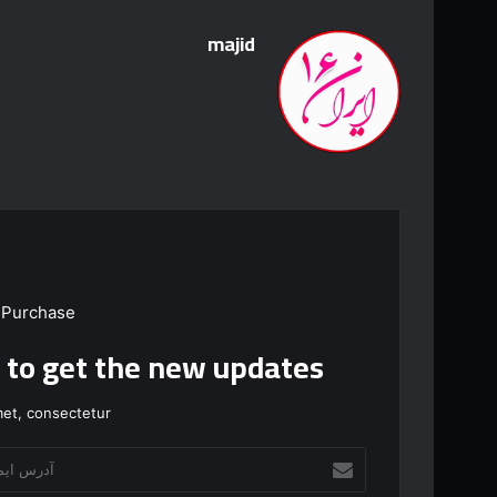
majid
 Purchase
t to get the new updates!
et, consectetur.
آ
د