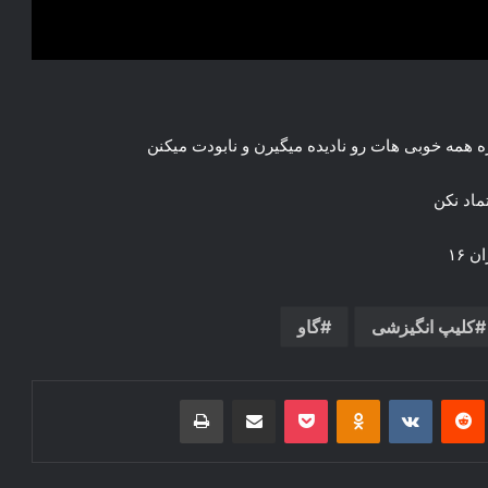
 همه خوبی هات رو نادیده میگیرن و نابودت میکنن
ماد نکن
 ۱۶
کلیپ انگیزشی
گاو
‌ترست
‫رددیت
‫VKontakte
‫Odnoklassniki
پاکت
اشتراک گذاری از طریق ایمیل
چاپ