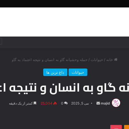
خانه
جهان
جهان
فناوری
خانه
/
حیوانات
/
حمله وحشیانه گاو به انسان و نتیجه اعتماد به گاو
حیوانات
داغ ترین ها
 گاو به انسان و نتیجه اع
majid
ارسال
می 5, 2025
0
25,034
کمتر از یک دقیقه
ایمیل
‫Odnoklassniki
پاکت