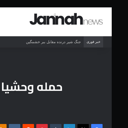
خبر فوری
جنگ شیر درنده مقابل ببر خشمگین
حمله وحشیانه
فیس بوک
X
لینکدین
‫تامبلر
‫پین‌ترست
‫رددیت
‫VKontakte