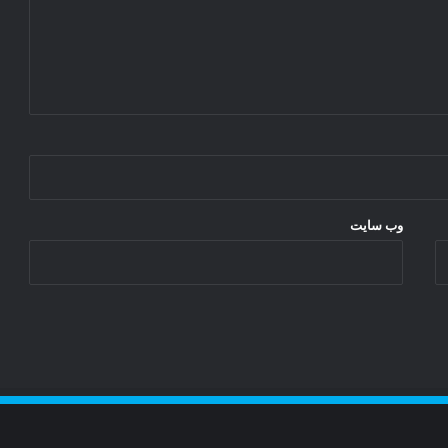
ق
ط
ع
ا
ه
ز
ا
ر
ب
ر
وب‌ سایت
ا
ب
ر
ا
ل
ا
ن
پ
ی
ش
ر