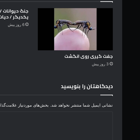
ب
ر
جنگ حیوانات / ن
ن
یکدیگر / حیا
ا
6 روز پیش
م
ه
ج
س
ت
جفت گیری روی انگشت
ج
3 روز پیش
و
ی
ن
دیدگاهتان را بنویسید
ا
م
ت
نشانی ایمیل شما منتشر نخواهد شد.
بخش‌های موردنیاز علامت‌گذا
م
ا
د
س
ی
گ
ی
د
ر