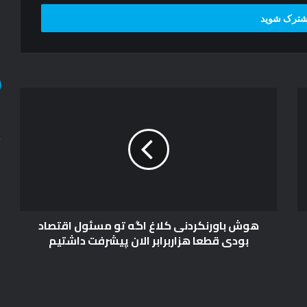
ه
و
ش
ب
ا
و
ر
ن
ک
هوش باورنکردنی کلاغ اگه تو مسئول اقتصاد
ر
بودی قطعا هزاربرابر الان پیشرفت داشتیم
د
ن
ی
ک
ل