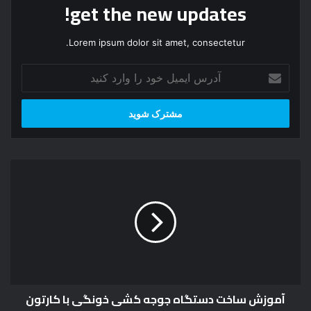
get the new updates!
Lorem ipsum dolor sit amet, consectetur.
آ
د
ر
س
ا
ی
م
آ
ی
م
ل
و
خ
ز
و
ش
د
س
ر
ا
ا
خ
و
ت
ا
آموزش ساخت دستگاه جوجه کشی خونگی با کارتون
د
ر