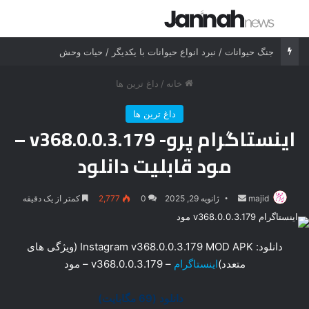
جستجو برای
منو
جنگ حیوانات / نبرد انواع حیوانات با یکدیگر / حیات وحش
خانه
/
داغ ترین ها
داغ ترین ها
اینستاگرام پرو- v368.0.0.3.179 –
مود قابلیت دانلود
majid
ارسال
ژانویه 29, 2025
0
2,777
کمتر از یک دقیقه
ایمیل
دانلود: Instagram v368.0.0.3.179 MOD APK (ویژگی های
متعدد)
اینستاگرام
– v368.0.0.3.179 – مود
دانلود (69 مگابایت)