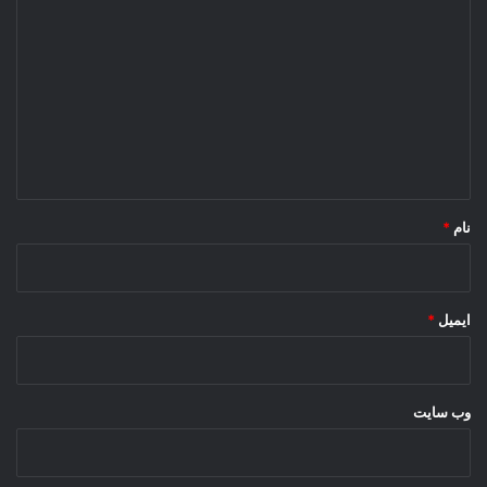
ی
د
گ
ا
ه
*
نام
*
ایمیل
*
وب‌ سایت