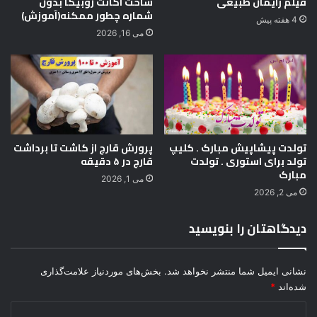
فیلم زایمان طبیعی
ساخت اکانت روبیکا بدون
ت
شماره چطور ممکنه(آموزش)
ا
4 هفته پیش
و
ت
می 16, 2026
ن
و
ح
ش
ی
د
ر
ح
تولدت پیشاپیش مبارک . کلیپ
پرورش قارچ از کاشت تا برداشت
ی
تولد برای استوری . تولدت
قارچ در ۵ دقیقه
ا
مبارک
ت
می 1, 2026
و
می 2, 2026
ح
ش
دیدگاهتان را بنویسید
۲
۰
۲
نشانی ایمیل شما منتشر نخواهد شد.
بخش‌های موردنیاز علامت‌گذاری
۵
شده‌اند
*
د