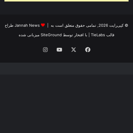
© کپی‌رایت 2026, تمامی حقوق متعلق است به |
Jannah News طراح
قالب TieLabs
| با افتخار توسط
SiteGround
میزبانی شده
فیس
X
یوتیوب
اینستاگرام
بوک