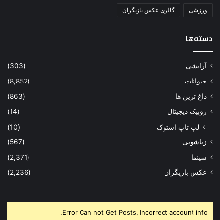
دسته‌ها
آرایشی
(303)
حیوانات
(8,852)
داغ ترین ها
(863)
روبیک دیجیتال
(14)
لپ تاپ استوک
(10)
زناشویی
(567)
سینما
(2,371)
عکس بازیگران
(2,236)
Error Can not Get Posts, Incorrect account info.