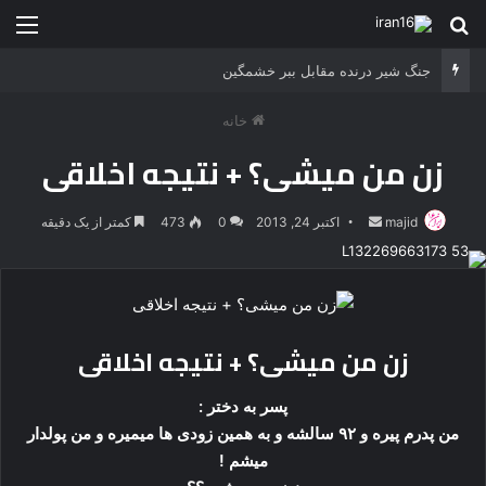
جستجو برای
منو
جنگ شیر درنده مقابل ببر خشمگین
خانه
زن من میشی؟ + نتیجه اخلاقی
majid
ارسال
اکتبر 24, 2013
0
473
کمتر از یک دقیقه
ایمیل
زن من میشی؟ + نتیجه اخلاقی
پسر به دختر :
من پدرم پیره و ۹۲ سالشه و به همین زودی ها میمیره و من پولدار
میشم !