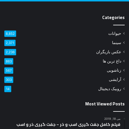
Categories
حیوانات
8,852
سینما
2,371
عکس بازیگران
2,236
داغ ترین ها
863
زناشویی
567
آرایشی
303
روبیک دیجیتال
14
Most Viewed Posts
می 18, 2019
فیلم کامل جفت گیری اسب و خر – جفت گیری خر و اسب