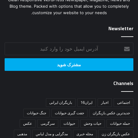
customize your website to your needs.
Newsletter
آدرس
ایمیل
خود
را
وارد
کنید
Channels
اجتماعی
اخبار
ایران16
بازیگران ایرانی
جدیدترین عکس بازیگران
جفت گیری حیوانات
جنگ حیوانات
حمله حیوانات
حیات وحش
حیوانات
سرگرمی
عکس
عکس بازیگران زن
مجله خبری
مدگرایی و مدل لباس
مذهبی
ورزشی
گالری عکس بازیگران