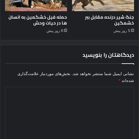
ه
ا
ی
جنگ شیر درنده مقابل ببر
حمله فیل خشگمین به انسان
ن
خشمگین
ها در حیات وحش
س
5 روز پیش
6 روز پیش
ب
ت
ا
دیدگاهتان را بنویسید
ب
د
نشانی ایمیل شما منتشر نخواهد شد.
بخش‌های موردنیاز علامت‌گذاری
شده‌اند
*
د
ی
د
گ
ا
ه