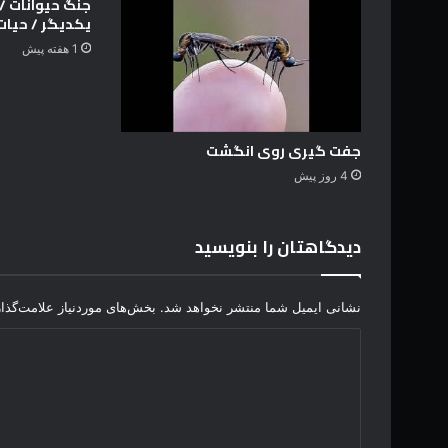
جنگ حیوانات / ن
ن
یکدیگر / حیا
ا
1 هفته پیش
ذ
ن
پ
د
ر
جفت گیری روی انگشت
4 روز پیش
دیدگاهتان را بنویسید
نشانی ایمیل شما منتشر نخواهد شد.
بخش‌های موردنیاز علامت‌گذا
د
ی
د
گ