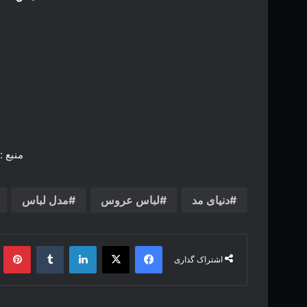
منبع : ooloor.com
دنیای مد
لباس عروس
مدل لباس
فیس بوک
X
لینکدین
‫تامبلر
‫پین
اشتراک گذاری