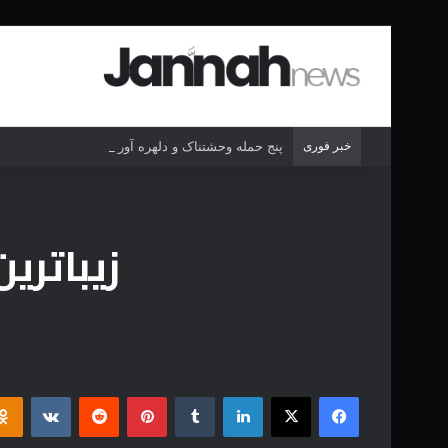
خبر فوری
پنج حمله وحشتناک و دلهره آور خرس به انسان ها
زیباترین
فیس بوک
X
لینکدین
‫تامبلر
‫پین‌ترست
‫رددیت
‫VKontakte