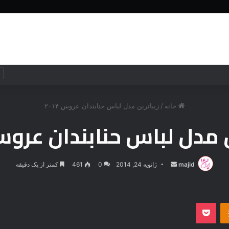
خانه
جهان
جهان
فناوری
خانه
/
زیباترین مدل لباس حنابندان عروس ۲۰۱۴
 مدل لباس حنابندان عروس ۱۴
majid
ارسال
ژانویه 24, 2014
0
461
کمتر از یک دقیقه
ایمیل
‫Odnoklassniki
پاکت