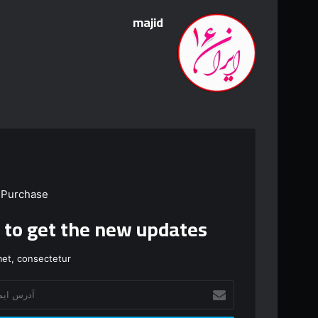
majid
 Purchase
t to get the new updates!
et, consectetur.
آ
د
ر