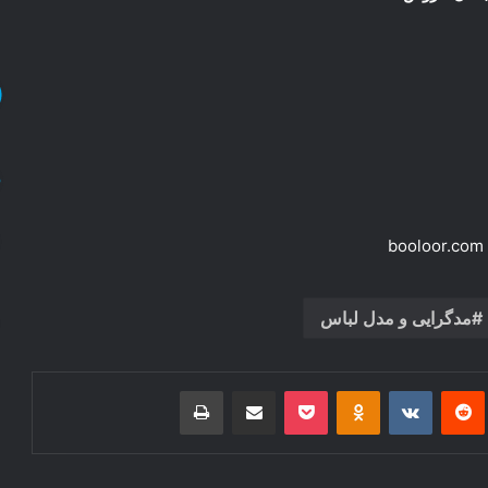
b
مدگرایی و مدل لباس
‌ترست
‫رددیت
‫VKontakte
‫Odnoklassniki
پاکت
اشتراک گذاری از طریق ایمیل
چاپ