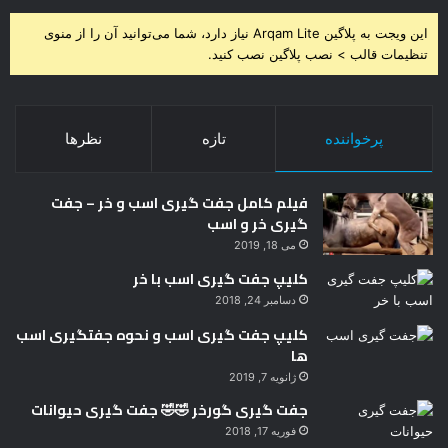
این ویجت به پلاگین Arqam Lite نیاز دارد، شما می‌توانید آن را از منوی
تنظیمات قالب > نصب پلاگین نصب کنید.
پرخواننده
تازه
نظرها
فیلم کامل جفت گیری اسب و خر – جفت
گیری خر و اسب
می 18, 2019
کلیپ جفت گیری اسب با خر
دسامبر 24, 2018
کلیپ جفت گیری اسب و نحوه جفتگیری اسب
ها
ژانویه 7, 2019
جفت گیری گورخر 🤣🤣 جفت گیری حیوانات
فوریه 17, 2018