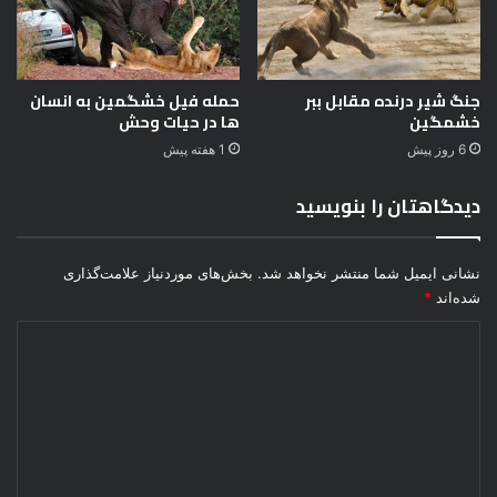
جنگ شیر درنده مقابل ببر
حمله فیل خشگمین به انسان
خشمگین
ها در حیات وحش
6 روز پیش
1 هفته پیش
دیدگاهتان را بنویسید
نشانی ایمیل شما منتشر نخواهد شد.
بخش‌های موردنیاز علامت‌گذاری
شده‌اند
*
د
ی
د
گ
ا