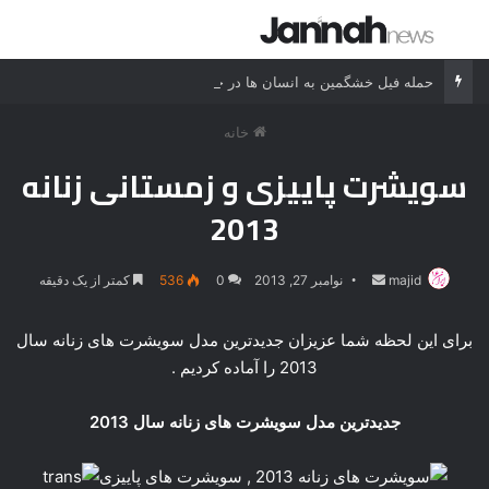
جستجو برای
منو
حمله فیل خشگمین به انسان ها در حیات وحش
خانه
سویشرت پاییزی و زمستانی زنانه
2013
majid
ارسال
نوامبر 27, 2013
0
536
کمتر از یک دقیقه
ایمیل
برای این لحظه شما عزیزان جدیدترین مدل سویشرت های زنانه سال
2013 را آماده کردیم .
جدیدترین مدل سویشرت های زنانه سال 2013