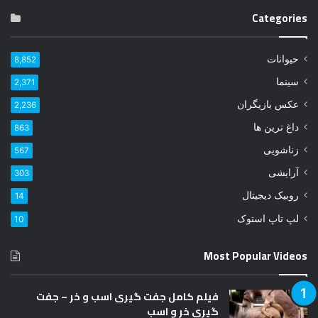
ی
Categories
م
ی
ل
حیوانات
8,852
خ
و
سینما
2,371
د
عکس بازیگران
2,236
ر
ا
داغ ترین ها
863
و
زناشویی
567
ا
ر
آرایشی
303
د
روبیک دیجیتال
14
ک
ن
لپ تاپ استوک
10
ی
د
Most Popular Videos
فیلم کامل جفت گیری اسب و خر – جفت
گیری خر و اسب