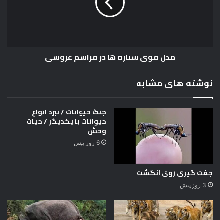
ا
و
ق
ی
خ
س
و
ت
ا
ا
مدل موی ستاره ها در مراسم عروسی
ب
ر
ک
ه
د
ه
نوشته های مشابه
ا
ا
م
د
ا
ر
جنگ حیوانات / نبرد انواع
س
م
حیوانات با یکدیگر / حیات
ت
ر
وحش
؟
ا
6 روز پیش
س
م
ع
جفت گیری روی انگشت
ر
3 روز پیش
و
س
ی