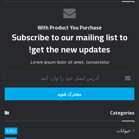
With Product You Purchase
Subscribe to our mailing list to
get the new updates!
Lorem ipsum dolor sit amet, consectetur.
آ
د
ر
س
ا
ی
Categories
م
ی
ل
حیوانات
8,852
خ