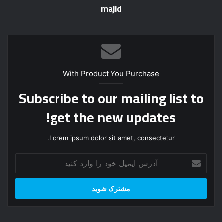
majid
With Product You Purchase
Subscribe to our mailing list to
get the new updates!
Lorem ipsum dolor sit amet, consectetur.
آ
د
ر
س
ا
ی
م