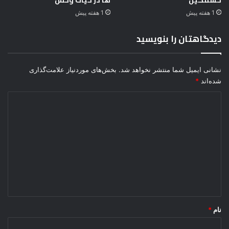
خشمگین
ها در حیات وحش
ل
1 هفته پیش
1 هفته پیش
گ
ر
دیدگاهتان را بنویسید
س
ن
ه
نشانی ایمیل شما منتشر نخواهد شد.
بخش‌های موردنیاز علامت‌گذاری
ت
شده‌اند
*
و
س
د
ط
ی
ب
ب
د
ر
گ
خ
ش
ا
م
ه
گ
*
ی
ن
نام
*