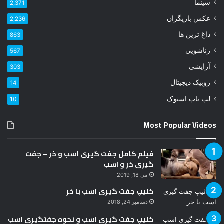
و
سینما
2,371
د
عکس بازیگران
2,236
ر
ا
داغ ترین ها
863
و
زناشویی
567
ا
ر
آرایشی
303
د
روبیک دیجیتال
14
ک
ن
لپ تاپ استوک
10
ی
د
Most Popular Videos
فیلم کامل جفت گیری اسب و خر – جفت
گیری خر و اسب
می 18, 2019
کلیپ جفت گیری اسب با خر
دسامبر 24, 2018
کلیپ جفت گیری اسب و نحوه جفتگیری اسب