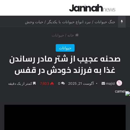
جستجو برای
منو
جنگ شیر درنده مقابل ببر خشمگین
خانه
/
حیوانات
حیوانات
صحنه عجیب از شتر مادر رساندن
غذا به فرزند خودش در قفس
majid
ارسال
آگوست 21, 2025
0
7,603
کمتر از یک دقیقه
ایمیل