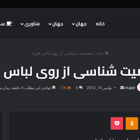
خانه
جهان
جهان
فناوری
سبک
 وحش
خانه
/
شخصیت شناسی از روی لباس افراد
 شناسی از روی لباس ا
majid
ارسال
نوامبر 14, 2013
0
716
خواندن این مطلب 3 دقیقه زمان میبرد
ایمیل
‫VKonta
‫Odnoklassniki
پاکت