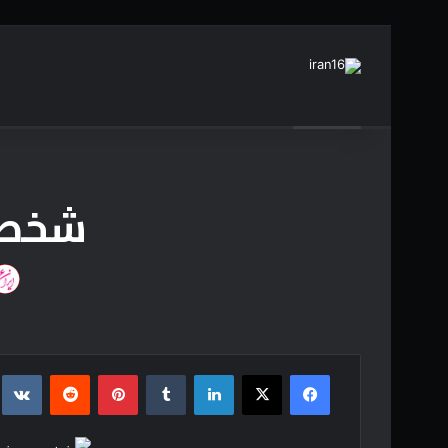
خبر فوری
جنگ حیوانات / نبرد انواع حیوانات با یکدیگر / حیات
شخصیت
فیس بوک
X
لینکدین
‫تامبلر
‫پین‌ترست
‫رددیت
kte