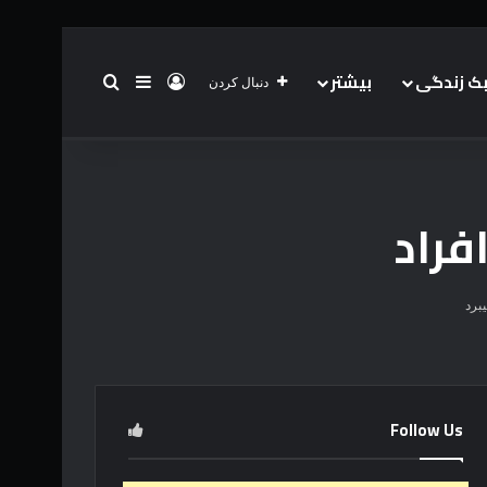
 زندگی
بیشتر
ورود
سایدبار
جستجو برای
دنبال کردن
خانه
درباره
تیم
جهان
فناوری
خرید کن!
فراد
Follow Us