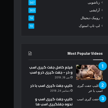
زناشویی
567
ک
ن
آرایشی
303
ی
روبیک دیجیتال
14
د
لپ تاپ استوک
10
Most Popular Videos
فیلم کامل جفت گیری اسب
و خر – جفت گیری خر و اسب
می 18, 2019
کلیپ جفت گیری اسب با خر
دسامبر 24, 2018
کلیپ جفت گیری اسب و
نحوه جفتگیری اسب ها