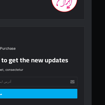
 Purchase
t to get the new updates!
et, consectetur.
آ
د
ر
س
ا
ی