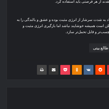
قدند از هر فرصتی باید استفاده کرد.
راد به شدت سرشار از انرژی مثبت بوده و عشق و بالندگی را به
مکن است همیشه خوشایند نباشد اما بازگیری انرژی مثبت و
لچسب‌تر و قابل تحمل‌تر سازد.
طالع بینی
‫پین‌ترست
‫رددیت
‫VKontakte
‫Odnoklassniki
پاکت
اشتراک گذاری از طریق ایمیل
چاپ