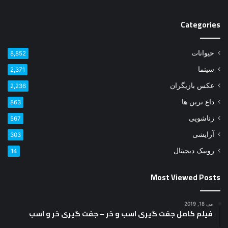
Categories
حیوانات
8,852
سینما
2,371
عکس بازیگران
2,236
داغ ترین ها
863
زناشویی
567
آرایشی
303
روبیک دیجیتال
14
Most Viewed Posts
می 18, 2019
فیلم کامل جفت گیری اسب و خر – جفت گیری خر و اسب