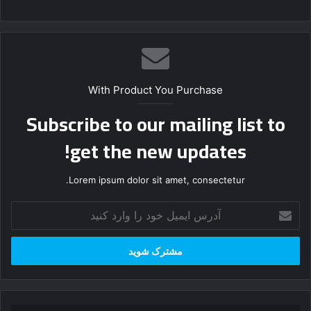
With Product You Purchase
Subscribe to our mailing list to
get the new updates!
Lorem ipsum dolor sit amet, consectetur.
آ
د
ر
س
ا
ی
م
ی