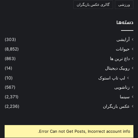
ورزشی
گالری عکس بازیگران
دسته‌ها
آرایشی
(303)
حیوانات
(8,852)
داغ ترین ها
(863)
روبیک دیجیتال
(14)
لپ تاپ استوک
(10)
زناشویی
(567)
سینما
(2,371)
عکس بازیگران
(2,236)
Error Can not Get Posts, Incorrect account info.