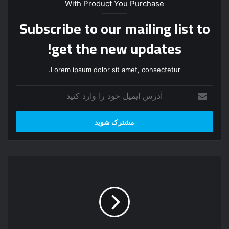
With Product You Purchase
Subscribe to our mailing list to
get the new updates!
Lorem ipsum dolor sit amet, consectetur.
آ
د
ر
س
ا
ی
م
خ
ی
و
ل
د
خ
ا
و
ر
د
ض
ر
ا