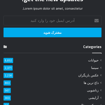
Lorem ipsum dolor sit amet, consectetur.
آ
د
ر
س
ا
ی
Categories
م
ی
ل
حیوانات
8,852
خ
و
سینما
2,371
د
عکس بازیگران
2,236
ر
ا
داغ ترین ها
863
و
زناشویی
567
ا
ر
آرایشی
303
د