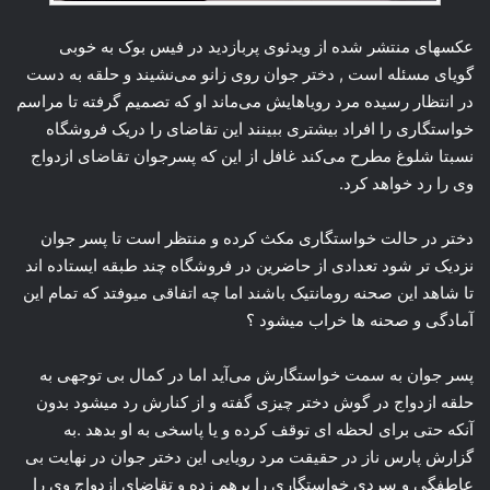
عکسهای منتشر شده از ویدئوی پربازدید در فیس بوک به خوبی
گویای مسئله است , دختر جوان روی زانو می‌نشیند و حلقه به دست
در انتظار رسیده مرد رویاهایش می‌ماند او که تصمیم گرفته تا مراسم
خواستگاری را افراد بیشتری ببینند این تقاضای را دریک فروشگاه
نسبتا شلوغ مطرح می‌کند غافل از این که پسرجوان تقاضای ازدواج
وی را رد خواهد کرد.
دختر در حالت خواستگاری مکث کرده و منتظر است تا پسر جوان
نزدیک تر شود تعدادی از حاضرین در فروشگاه چند طبقه ایستاده اند
تا شاهد این صحنه رومانتیک باشند اما چه اتفاقی میوفتد که تمام این
آمادگی و صحنه ها خراب میشود ؟
پسر جوان به سمت خواستگارش می‌آید اما در کمال بی توجهی به
حلقه ازدواج در گوش دختر چیزی گفته و از کنارش رد میشود بدون
آنکه حتی برای لحظه ای توقف کرده و یا پاسخی به او بدهد .به
گزارش پارس ناز در حقیقت مرد رویایی این دختر جوان در نهایت بی
عاطفگی و سردی خواستگاری را برهم زده و تقاضای ازدواج وی را