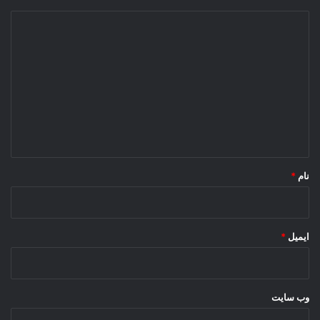
د
ی
د
گ
ا
ه
*
نام
*
ایمیل
*
وب‌ سایت