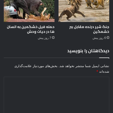
م
ا
ش
ن
ن
ا
و
ت
د
جنگ شیر درنده مقابل ببر
حمله فیل خشگمین به انسان
خشمگین
ها در حیات وحش
گ
و
6 روز پیش
7 روز پیش
ش
ی
دیدگاهتان را بنویسید
نشانی ایمیل شما منتشر نخواهد شد.
بخش‌های موردنیاز علامت‌گذاری
شده‌اند
*
د
ی
د
گ
ا