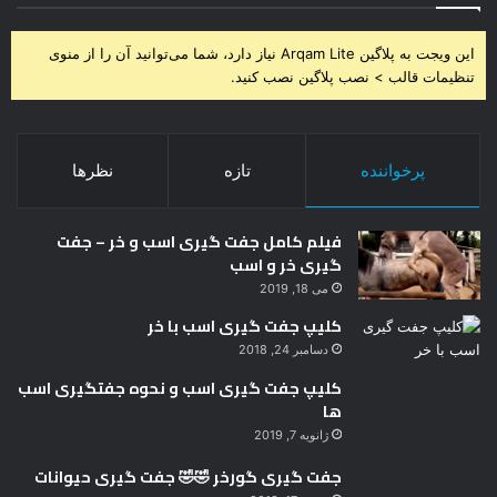
این ویجت به پلاگین Arqam Lite نیاز دارد، شما می‌توانید آن را از منوی
تنظیمات قالب > نصب پلاگین نصب کنید.
پرخواننده
تازه
نظرها
فیلم کامل جفت گیری اسب و خر – جفت
گیری خر و اسب
می 18, 2019
کلیپ جفت گیری اسب با خر
دسامبر 24, 2018
کلیپ جفت گیری اسب و نحوه جفتگیری اسب
ها
ژانویه 7, 2019
جفت گیری گورخر 🤣🤣 جفت گیری حیوانات
فوریه 17, 2018