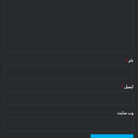
ی
د
گ
ا
ه
*
نام
*
ایمیل
*
وب‌ سایت