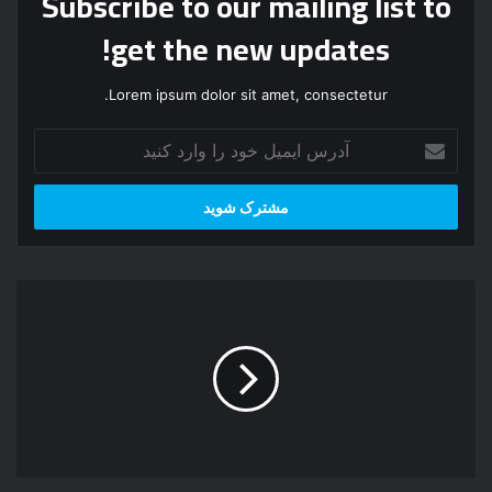
Subscribe to our mailing list to
get the new updates!
Lorem ipsum dolor sit amet, consectetur.
آ
د
ر
س
ا
ی
م
ز
ی
ی
ل
ب
خ
ا
و
ت
د
ر
ر
ی
ا
ن
و
ع
ا