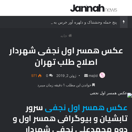
جستجو برای
منو
پنج حمله وحشتناک و دلهره آور خرس به انسان ها
خانه
عکس همسر اول نجفی شهردار
اصلاح طلب تهران
majid
ارسال
ژوئن 2, 2019
0
971
ایمیل
خواندن این مطلب 1 دقیقه زمان میبرد
عکس همسر اول نجفی
سرور
تابشیان و بیوگرافی همسر اول و
دوم محمدعلی نجفی شهردار