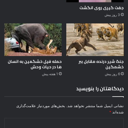
ل
ا
جفت گیری روی انگشت
ل
3 روز پیش
ه
جنگ شیر درنده مقابل ببر
حمله فیل خشگمین به انسان
خشمگین
ها در حیات وحش
6 روز پیش
1 هفته پیش
دیدگاهتان را بنویسید
نشانی ایمیل شما منتشر نخواهد شد.
بخش‌های موردنیاز علامت‌گذاری
شده‌اند
*
د