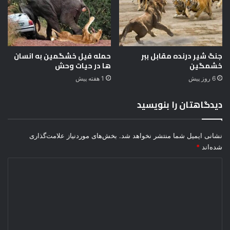
م
م
س
س
ت
ر
؟
ش
جنگ شیر درنده مقابل ببر
حمله فیل خشگمین به انسان
خشمگین
ها در حیات وحش
ی
ر
6 روز پیش
1 هفته پیش
ی
ا
دیدگاهتان را بنویسید
ب
ب
ر
نشانی ایمیل شما منتشر نخواهد شد.
بخش‌های موردنیاز علامت‌گذاری
شده‌اند
*
د
ی
د
گ
ا