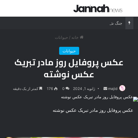
جستجو برای
منو
جنگ شیر درنده مقابل ببر خشمگین
خانه
/
حیوانات
حیوانات
عکس پروفایل روز مادر تبریک
عکس نوشته
majid
ارسال
ژانویه 1, 2024
0
176
کمتر از یک دقیقه
ایمیل
عکس پروفایل روز مادر تبریک عکس نوشته