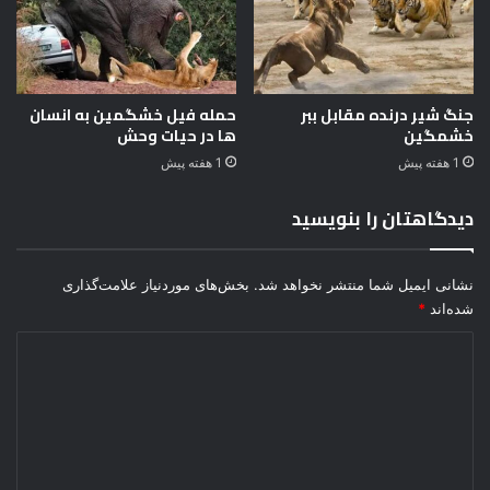
جنگ شیر درنده مقابل ببر
حمله فیل خشگمین به انسان
خشمگین
ها در حیات وحش
1 هفته پیش
1 هفته پیش
دیدگاهتان را بنویسید
نشانی ایمیل شما منتشر نخواهد شد.
بخش‌های موردنیاز علامت‌گذاری
شده‌اند
*
د
ی
د
گ
ا