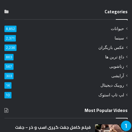
ا
ی
Categories
م
ی
ل
حیوانات
8,852
خ
و
سینما
2,371
د
عکس بازیگران
2,236
ر
ا
داغ ترین ها
863
و
زناشویی
567
ا
ر
آرایشی
303
د
روبیک دیجیتال
14
ک
ن
لپ تاپ استوک
10
ی
د
Most Popular Videos
فیلم کامل جفت گیری اسب و خر – جفت