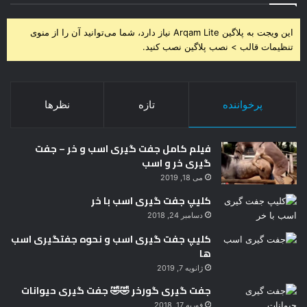
این ویجت به پلاگین Arqam Lite نیاز دارد، شما می‌توانید آن را از منوی
تنظیمات قالب > نصب پلاگین نصب کنید.
پرخواننده
تازه
نظرها
فیلم کامل جفت گیری اسب و خر – جفت
گیری خر و اسب
می 18, 2019
کلیپ جفت گیری اسب با خر
دسامبر 24, 2018
کلیپ جفت گیری اسب و نحوه جفتگیری اسب
ها
ژانویه 7, 2019
جفت گیری گورخر 🤣🤣 جفت گیری حیوانات
فوریه 17, 2018