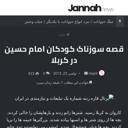
جستجو برای
منو
جنگ شیر درنده مقابل ببر خشمگین
خانه
قصه سوزناک کودکان امام حسین
در کربلا
majid
ارسال
نوامبر 23, 2013
0
423
ایمیل
خواندن این مطلب 1 دقیقه زمان میبرد
کاروان به کربلا رسید. شترها زانو زدند و بارهایشان را خالی کردند.
بچه ها از روی شتر ها و اسبها پیاده شدند. بزرگترها خیمه ها را برپا
کردند. بچه ها خیلی خوشحال شدند. امشب می توانستند توی خانه