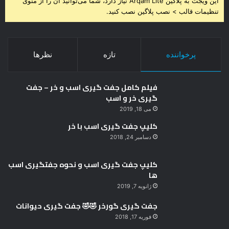
این ویجت به پلاگین Arqam Lite نیاز دارد، شما می‌توانید آن را از منوی
تنظیمات قالب > نصب پلاگین نصب کنید.
پرخواننده
تازه
نظرها
فیلم کامل جفت گیری اسب و خر – جفت
گیری خر و اسب
می 18, 2019
کلیپ جفت گیری اسب با خر
دسامبر 24, 2018
کلیپ جفت گیری اسب و نحوه جفتگیری اسب
ها
ژانویه 7, 2019
جفت گیری گورخر 🤣🤣 جفت گیری حیوانات
فوریه 17, 2018