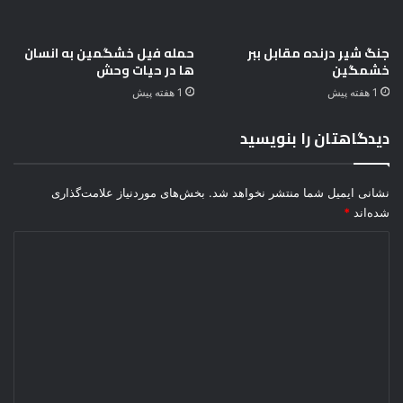
و
.
.
جنگ شیر درنده مقابل ببر
حمله فیل خشگمین به انسان
خشمگین
ها در حیات وحش
.
1 هفته پیش
1 هفته پیش
دیدگاهتان را بنویسید
نشانی ایمیل شما منتشر نخواهد شد.
بخش‌های موردنیاز علامت‌گذاری
شده‌اند
*
د
ی
د
گ
ا
ه