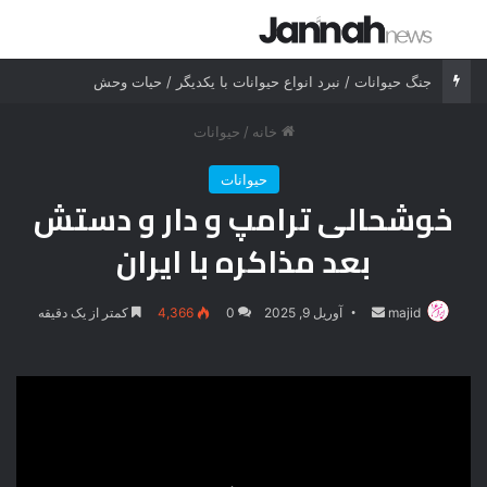
جستجو برای
منو
جنگ حیوانات / نبرد انواع حیوانات با یکدیگر / حیات وحش
خانه
/
حیوانات
حیوانات
خوشحالی ترامپ و دار و دستش
بعد مذاکره با ایران
majid
ارسال
آوریل 9, 2025
0
4,366
کمتر از یک دقیقه
ایمیل