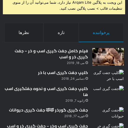
این ویجت به پلاگین Arqam Lite نیاز دارد، شما می‌توانید آن را از منوی
تنظیمات قالب > نصب پلاگین نصب کنید.
پرخواننده
تازه
نظرها
فیلم کامل جفت گیری اسب و خر – جفت
گیری خر و اسب
می 18, 2019
کلیپ جفت گیری اسب با خر
دسامبر 24, 2018
کلیپ جفت گیری اسب و نحوه جفتگیری اسب
ها
ژانویه 7, 2019
جفت گیری گورخر 🤣🤣 جفت گیری حیوانات
فوریه 17, 2018
جفت گیری اسب وخر – جفت گیری خر و اسب