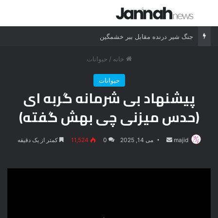
جستجو برای
منو
جنگ شیر درنده مقابل ببر خشمگین
خانه
/
حیوانات
حیوانات
پیشنهاد بی شرمانه گربه ای
(حدس میزنی چی بهش گفته)
majid
ارسال
می 14, 2025
0
11,524
کمتر از یک دقیقه
ایمیل