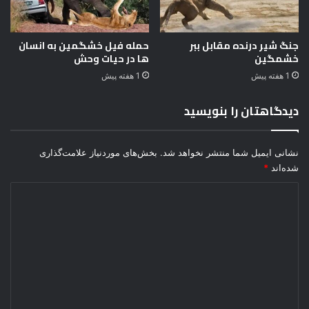
د
ا
ل
جنگ شیر درنده مقابل ببر
حمله فیل خشگمین به انسان
ی
خشمگین
ها در حیات وحش
1 هفته پیش
1 هفته پیش
دیدگاهتان را بنویسید
نشانی ایمیل شما منتشر نخواهد شد.
بخش‌های موردنیاز علامت‌گذاری
شده‌اند
*
د
ی
د
گ
ا
ه