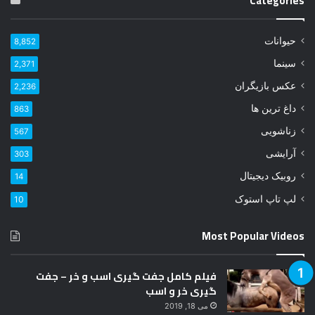
Categories
م
ی
ل
حیوانات
8,852
خ
و
سینما
2,371
د
عکس بازیگران
2,236
ر
ا
داغ ترین ها
863
و
زناشویی
567
ا
ر
آرایشی
303
د
روبیک دیجیتال
14
ک
ن
لپ تاپ استوک
10
ی
د
Most Popular Videos
فیلم کامل جفت گیری اسب و خر – جفت
گیری خر و اسب
می 18, 2019