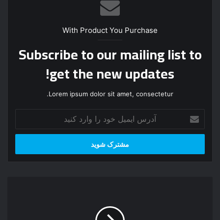
With Product You Purchase
Subscribe to our mailing list to
get the new updates!
Lorem ipsum dolor sit amet, consectetur.
آ
د
ر
س
ا
ی
م
ب
ی
ی
ل
و
خ
گ
و