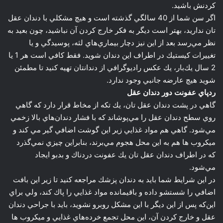
كردنش باشيد.
اگر سن شما از 40 سالگي گذشته است و هيچ مشكلي با دندان عقل
تان نداريد، بهتر است ديگر به فكر خارج كردن آن نباشيد، چون بعيد به
نظر مي‌رسد بعد از اين نيز دچار بيماري‌هاي لثه، پوسيدگي و يا
تغييرات كيستيك در اطراف اين دندان شويد. فقط كافي است هر 1 يا
2 سال يك‌بار، يك عكس راديوگرافي از دندانتان تهيه كنيد تا مطمئن
شويد هيچ عارضه جانبي وجود ندارد.
ردپاي عفونت دور دندان عقل
گاهي در پشت دندان عقل تان، يك تكه از مخاط قرار دارد كه گاهي
روي سطح دندان عقل را مي‌پوشاند كه با فشار دندان‌هاي بالا زخمي
مي‌شود. گاهي هم مواد غذايي زير اين گوشت اضافي گير مي کند و
ميكروب ها هم به اين محل هجوم مي‌برند، بنابراين چيزي نمي‌گذرد
كه در اطراف دندان عقل تان يك عفونت دردناك و بدبو ايجاد
مي‌شود.
در اين شرايط شما بايد به دندان پزشك مراجعه كنيد تا زير اين بافت
اضافي را شستشو داده و باقيمانده مواد غذايي را پاك كند، ولي براي
اين‌كه پس از اين ديگر با اين مشكل روبرو نشويد، بايد با جراحي دندان
عقل و خارج كردن آن، اين محل تجمع خرده‌هاي غذايي و ميكروب ها