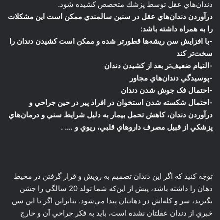
دندان‌هاي عقل توسط پزشك متخصص كشيده شود.
درآوردن دندان‌هاي عقل در سنين سالمندي ممکن است اين مشكلات
را به همراه داشته باشد:
-با افزايش سن ريشه‌ها قطورتر شده و ممکن است کشيدن دندان را
سخت‌تر کند
-التيام ضعيف‌تر بعد از کشيدن دندان
-پوسيدگي دندان‌هاي مجاور
-احتمال فک جوش شدن دندان
-احتمال شکسته شدن استخوان در افراد پير در حين جراحي و
درآوردن دندان، کاهش تحمل بيمار به دليل شرايط سني و درمان‌هاي
پزشکي از قبيل مصرف داروهاي قلبي، ريوي و …. .
توجه كنيد كه اگر اين دندان تصميم به رويش و قرار گرفتن در محيط
دهان را داشته باشد، پيش از اين‌كه شما تولد 20 سالگي را جشن
بگيريد، سر و كله‌اش در دهانتان پيدا مي‌شود. بنابراين اگر تا اين سن
خبري از دندان عقلتان نشده است، بايد به فكر جراحي آن و خارج