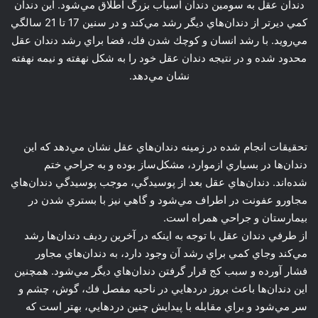
دندان عقل به سومين دندان آسياب بزرگ اطلاق مي‌شود. اين دندان
كمي ديرتر از دندان‌هاي ديگر رشد مي‌كند و در سنين 17 تا 21 سالگي‌
مي‌رويد. با رشد انسان و كوچك شدن فك، فضا براي رشد دندان عقل
محدود شده و در نتيجه دندان عقل خود را به شكل نهفته و نيمه ‌نهفته
نشان مي‌دهد.
تحقيقات انجام شده در زمينه دندان‌هاي عقل نشان مي‌دهد كه اين
دندان‌ها در بسياري ازموارد، مشكل‌ساز بوده و به جراحي ختم
شده‌اند. دندان‌هاي عقل بعد از پوسيدگي، موجب پوسيدگي دندان‌هاي
مجاورو عفونت در اطراف مي‌شود و گاهي نيز با بستري ‌شدن در
بيمارستان و جراحي همراه است.
از طرفي دندان عقل با توجه به اينكه در آخرين رديف دندان‌ها رشد
مي‌كند وجاي کمي براي رشد آن وجود دارد، به دندان‌هاي‌ مجاور
فشار آورده و سبب كج قرار گرفتن دندان‌هاي ديگر مي‌شود. همچنين
اين دندان‌ها باعث بروز دردهايي در ناحيه مفصل فك، گوش، چشم و
سر مي‌شود و براي مقابله با پيدايش چنين دردهايي، بهتر است كه