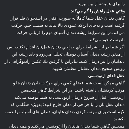
را براي هميشه از بين ببريد.
وقتي عقل راهش را گم مي‌كند
گاهي دندان عقل شما كاملاً به صورت افقي در استخوان فك قرار
گرفته است و به‌جاي اين‌كه عمودي بالا بيايد به سمت جلو، حركت
مي‌كند.در اين شرايط ريشه دندان آسياي دوم را قرباني حركت
نادرست خود مي‌كند.
اگر شما در اين شرايط براي جراحي دندان عقل‌تان اقدام نكنيد، پس
از مدتي ريشه دندان آسياي دومتان تحليل مي‌رود و بايد ريشه اين
دندانتان را نيز درمان کنيد. بنابراين با گرفتن يك عكس راديوگرافي، از
رويش صحيح دندان عقلتان مطمئن شويد.
عقل فداي ارتودنسي
گاهي ممكن است شما فضاي كمي براي حركت دادن دندان ها و
مرتب كردنشان داشته باشيد. در اين شرايط گاهي متخصص
ارتودنسي قبل از شروع درمان ارتودنسي به شما توصيه مي‌كند
دندان عقل تان را با جراحي از دهان خارج كنيد؛ به‌ويژه هنگامي كه
لازم است براي مرتب كردن دندان هايتان، دندان هاي آسياب را عقب
بكشيد.
همچنين گاهي شما دندان هايتان را ارتودنسي مي‌كنيد و همه دندان