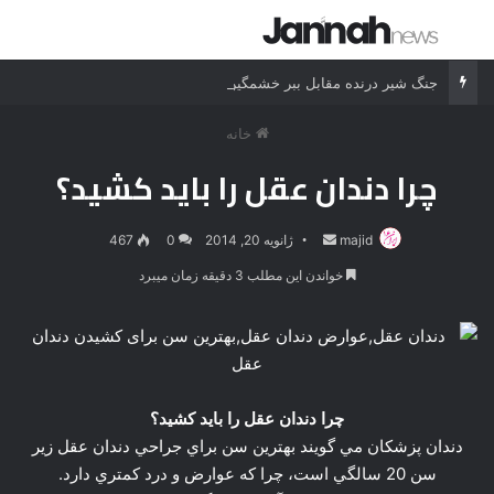
جستجو برای
منو
جنگ شیر درنده مقابل ببر خشمگین
خانه
چرا دندان عقل را بايد کشيد؟
majid
ارسال
ژانویه 20, 2014
0
467
ایمیل
خواندن این مطلب 3 دقیقه زمان میبرد
چرا دندان عقل را بايد کشيد؟
دندان پزشكان مي گويند بهترين سن براي جراحي دندان عقل زير
سن 20 سالگي است، چرا كه عوارض و درد كمتري دارد.