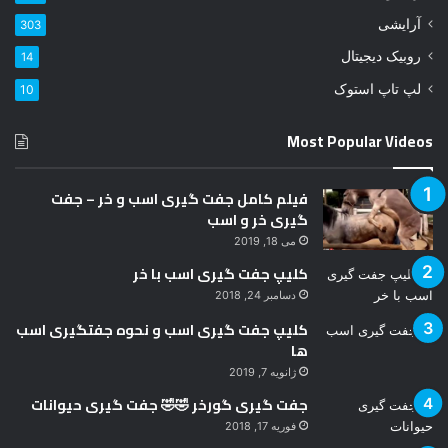
ر
آرایشی
303
د
روبیک دیجیتال
14
ک
ن
لپ تاپ استوک
10
ی
د
Most Popular Videos
فیلم کامل جفت گیری اسب و خر – جفت
گیری خر و اسب
می 18, 2019
کلیپ جفت گیری اسب با خر
دسامبر 24, 2018
کلیپ جفت گیری اسب و نحوه جفتگیری اسب
ها
ژانویه 7, 2019
جفت گیری گورخر 🤣🤣 جفت گیری حیوانات
فوریه 17, 2018