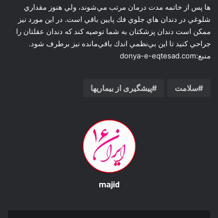
ها پس از خاتمه مدت درمان مرتب مي‌شوند، ولي هنوز مقداري
شلوغي در دندان هاي جلوي فك پايين باقي است. در اين مورد نيز
ممكن است دندان پزشكتان به شما توصيه كند كه دندان عقلتان را
جراحي كنيد تا اين بي‌نظمي اندك باقي‌مانده نيز برطرف شود.
منبع:donya-e-eqtesad.com
سلامت
پیشگیری از بیماریها
majid