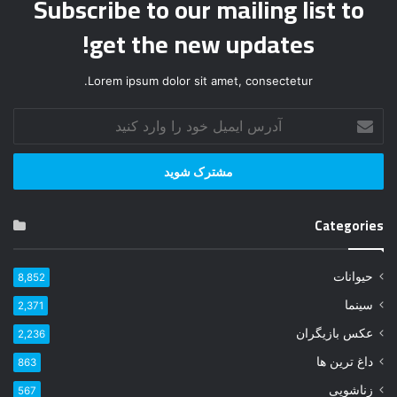
Subscribe to our mailing list to
get the new updates!
Lorem ipsum dolor sit amet, consectetur.
آ
د
ر
س
ا
ی
Categories
م
ی
ل
حیوانات
8,852
خ
و
سینما
2,371
د
عکس بازیگران
2,236
ر
ا
داغ ترین ها
863
و
زناشویی
567
ا