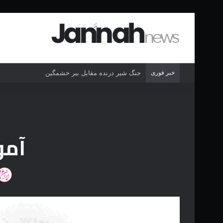
خبر فوری
حمله فیل خشگمین به انسان ها در حیات وحش
آمو