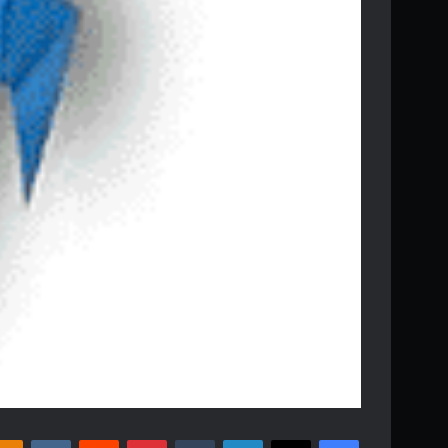
فیس بوک
X
لینکدین
‫تامبلر
‫پین‌ترست
‫رددیت
‫VKontakte