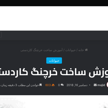
خانه
جهان
جهان
فناوری
خانه
/
حیوانات
/
آموزش ساخت خرچنگ کاردستی
حیوانات
زش ساخت خرچنگ کاردس
majid
ارسال
دسامبر 16, 2018
0
603
خواندن این مطلب 3 دقیقه زمان میبرد
ایمیل