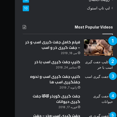
ن
ی
لپ تاپ استوک
10
د
Most Popular Videos
فیلم کامل جفت گیری اسب و خر
– جفت گیری خر و اسب
می 18, 2019
کلیپ جفت گیری اسب با خر
دسامبر 24, 2018
کلیپ جفت گیری اسب و نحوه
جفتگیری اسب ها
ژانویه 7, 2019
جفت گیری گورخر 🤣🤣 جفت
گیری حیوانات
فوریه 17, 2018
جفت گیری اسب وخر – جفت