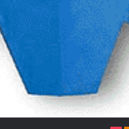
‫Odnoklassniki
پاکت