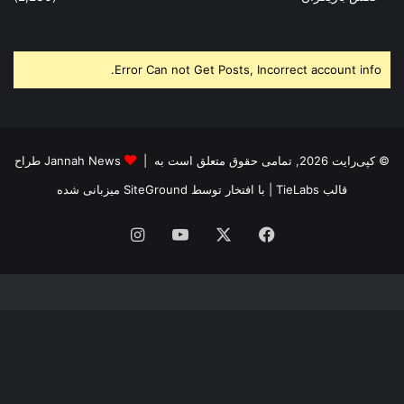
Error Can not Get Posts, Incorrect account info.
© کپی‌رایت 2026, تمامی حقوق متعلق است به |
Jannah News طراح
قالب TieLabs
| با افتخار توسط
SiteGround
میزبانی شده
فیس
X
یوتیوب
اینستاگرام
بوک