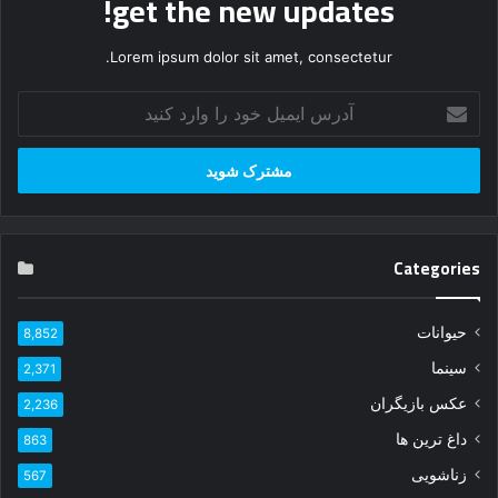
get the new updates!
Lorem ipsum dolor sit amet, consectetur.
آ
د
ر
س
ا
ی
م
Categories
ی
ل
خ
حیوانات
8,852
و
د
سینما
2,371
ر
عکس بازیگران
ا
2,236
و
داغ ترین ها
863
ا
زناشویی
ر
567