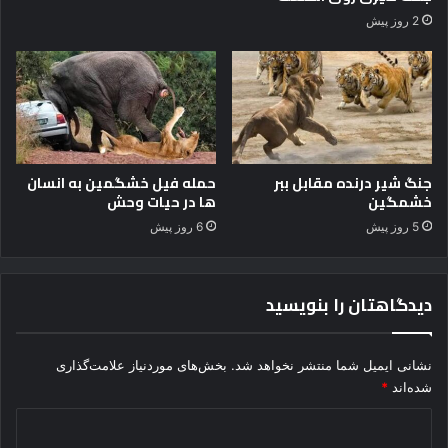
ز
2 روز پیش
ن
ی
د
!
!
جنگ شیر درنده مقابل ببر
حمله فیل خشگمین به انسان
خشمگین
ها در حیات وحش
5 روز پیش
6 روز پیش
دیدگاهتان را بنویسید
نشانی ایمیل شما منتشر نخواهد شد.
بخش‌های موردنیاز علامت‌گذاری
شده‌اند
*
د