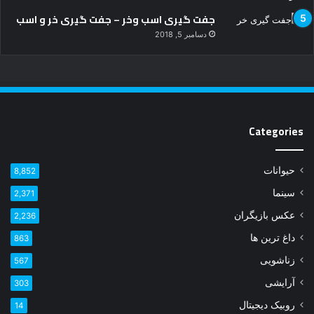
جفت گیری اسب وخر – جفت گیری خر و اسب
دسامبر 5, 2018
Categories
حیوانات
8,852
سینما
2,371
عکس بازیگران
2,236
داغ ترین ها
863
زناشویی
567
آرایشی
303
روبیک دیجیتال
14