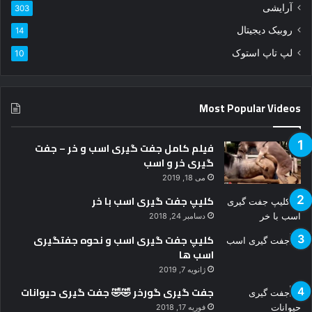
د
آرایشی
303
ک
ن
روبیک دیجیتال
14
ی
لپ تاپ استوک
10
د
Most Popular Videos
فیلم کامل جفت گیری اسب و خر – جفت
گیری خر و اسب
می 18, 2019
کلیپ جفت گیری اسب با خر
دسامبر 24, 2018
کلیپ جفت گیری اسب و نحوه جفتگیری
اسب ها
ژانویه 7, 2019
جفت گیری گورخر 🤣🤣 جفت گیری حیوانات
فوریه 17, 2018