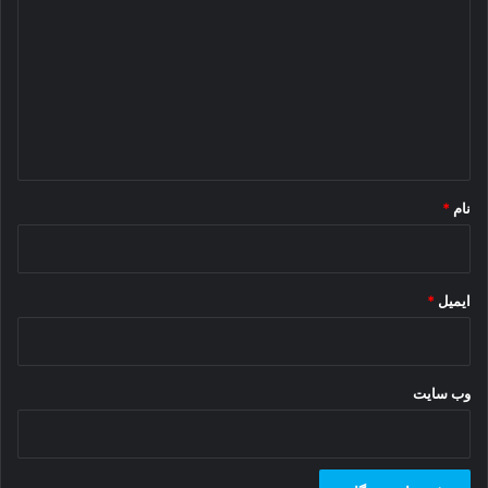
ی
د
گ
ا
ه
*
نام
*
ایمیل
*
وب‌ سایت