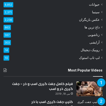
ل
حیوانات
8,852
خ
و
سینما
2,371
د
عکس بازیگران
2,236
ر
ا
داغ ترین ها
863
و
زناشویی
567
ا
ر
آرایشی
303
د
روبیک دیجیتال
14
ک
ن
لپ تاپ استوک
10
ی
د
Most Popular Videos
فیلم کامل جفت گیری اسب و خر – جفت
گیری خر و اسب
می 18, 2019
کلیپ جفت گیری اسب با خر