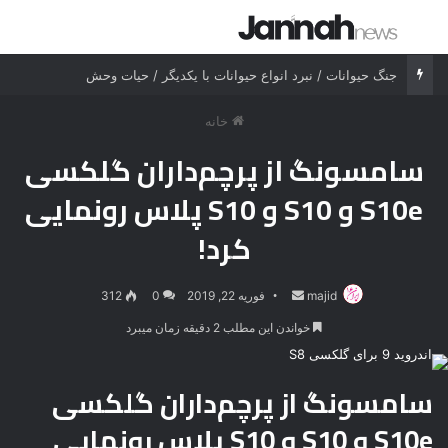
جستجو برای
منو
جنگ حیوانات / نبرد انواع حیوانات با یکدیگر / حیات وحش
خانه
سامسونگ از پرچم‌داران گلکسی
S10e و S10 و S10 پلاس رونمایی
کرد!
majid
ارسال
فوریه 22, 2019
0
312
ایمیل
خواندن این مطلب 2 دقیقه زمان میبرد
سامسونگ از پرچم‌داران گلکسی
S10e و S10 و S10 پلاس رونمایی