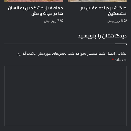
گ
ا
جنگ شیر درنده مقابل ببر
حمله فیل خشگمین به انسان
خشمگین
ها در حیات وحش
م
و
6 روز پیش
7 روز پیش
ر
ز
دیدگاهتان را بنویسید
ش
د
ر
نشانی ایمیل شما منتشر نخواهد شد.
بخش‌های موردنیاز علامت‌گذاری
ی
شده‌اند
*
ک
ب
د
ا
ی
ش
گ
د
ا
گ
ه
م
ا
خ
ه
ت
*
ل
ط