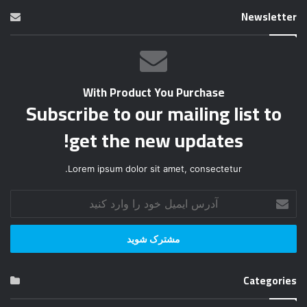
Newsletter
With Product You Purchase
Subscribe to our mailing list to
get the new updates!
Lorem ipsum dolor sit amet, consectetur.
آ
د
ر
س
ا
ی
Categories
م
ی