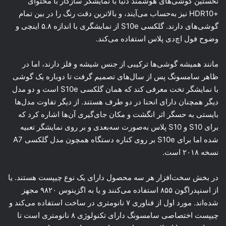
نخستین گوشی‌های هوشمند دنیا با نمایشگر سازگار با محتوای
+HDR10 نیز به‌حساب می‌آیند، و بالاترین دقت رنگ را در بین تمام
گوشی‌های دارند. گلکسی S10e از نمایشگری با اندازه ۵.۸ اینچی و
وضوح فول اچ‌دی پلاس استفاده می‌کند.
مانند همیشه گوشی‌ها ترکیبی از جنس شیشه و فلز دارند، اما در
ظاهر سامسونگ پس از سال‌های تصمیم گرفت تا دوباره یک گوشی
با نمایشگر تخت معرفی کند که همان گلکسی S10e است و دو مدل
دیگر همچنان دارای انحنا در دو طرف هستند. از دیگر تفاوت مدل‌ها
بایستی به حسگر اثر انگشت و مکان جای‌گیری آن‌ها اشاره کرد که
برای S10 و S10 پلاس به‌صورت سه‌بعدی و بر روی نمایشگر تعبیه
شده اما برای S10e بر روی کناره دستگاه همچون مدل گلکسی A7
نسخه ۲۰۱۸ است.
در بخش سخت‌افزار هر سه محصول دارای یک نوع چیپست هستند. یا
از اسنپدراگون ۸۵۵ استفاده می‌کنند و یا به اگزینوس ۹۸۲۰ مجهز
شده‌اند. مورد اول از فناوری ۷ نانومتری در ساخت استفاده می‌کند و
چیپست اختصاصی سامسونگ دارای تکنولوژی ۸ نانومتری است تا