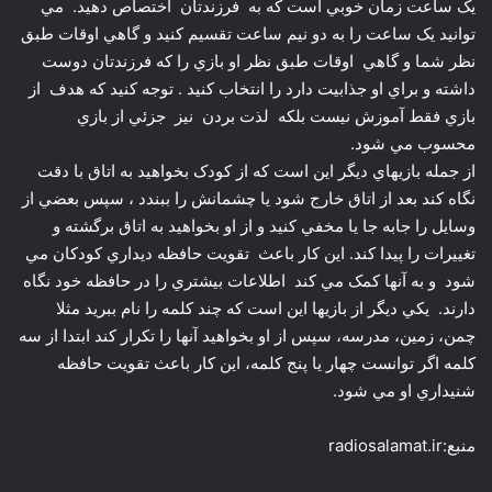
از جمله بازيهاي ديگر اين است که از کودک بخواهيد به اتاق با دقت
نگاه کند بعد از اتاق خارج شود يا چشمانش را ببندد ، سپس بعضي از
وسايل را جابه جا يا مخفي کنيد و از او بخواهيد به اتاق برگشته و
تغييرات را پيدا کند. اين کار باعث تقويت حافظه ديداري کودکان مي
شود و به آنها کمک مي کند اطلاعات بيشتري را در حافظه خود نگاه
دارند. يکي ديگر از بازيها اين است که چند کلمه را نام ببريد مثلا
چمن، زمين، مدرسه، سپس از او بخواهيد آنها را تکرار کند ابتدا از سه
کلمه اگر توانست چهار يا پنج کلمه، اين کار باعث تقويت حافظه
شنيداري او مي شود.
منبع:radiosalamat.ir