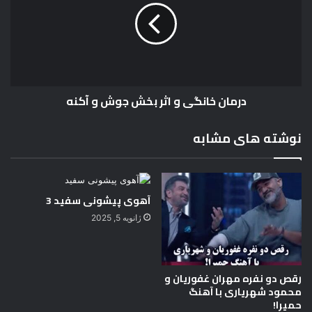
درمان خانگي و اثر بخش جوش و آكنه
ا
ي
ل
و
!
ا
نوشته های مشابه
ث
ر
ب
خ
آهوی پیشونی سفید 3
ش
ج
ژانویه 5, 2025
و
ش
و
رقص دو نفره مهران غفوریان و
آ
محمود شهریاری با آهنگ
ك
حمیرا!
ن
ه
اکتبر 28, 2025
واکنش رضا رشیدپور به رفع
فیلترینگ
نوامبر 29, 2024