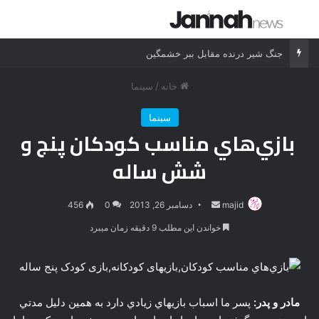
جستجو برای
منو
جنگ شیر درنده مقابل ببر خشمگین
خانه
/
سینما
سینما
بازي‌هاي مناسب کودکان پنج و
شش ساله
majid
ارسال
دسامبر 26, 2013
0
456
ایمیل
خواندن این مطلب 9 دقیقه زمان میبرد
مادر و پدر:
پسر ما اسباب بازيهاي زيادي دارد به همين دليل مدتي