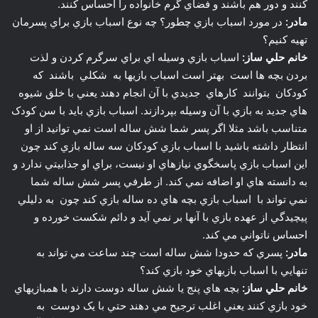
کنند و دور هم باشند و فضاي گرم خانواده را احساس کنند.
مادر:
در مورد اسباب بازي چطور؟ چه نوع اسباب بازي براي پسرمان
تهيه کنيم؟
خانم حلي ساز:
اسباب بازي وسيله اي براي سرگرم کردن و لذت
بردن بچه ها است بهتر است اسباب بازيها به شکلي باشند که
کودکان بتوانند کارهاي جديدي با آن انجام دهند يعني با خلق شيوه
هاي جديد به بازي با آن وسيله بپردازند. اسباب بازي بايد با سن کودک
متناسب باشد مثلا اگر پسر شما شش ساله است نمي توانيد از او
انتظار داشته باشيد با اسباب بازي کودکان سه ساله بازي کند چون
اين اسباب بازي پاسخگوي نيازهاي او نيست، براي او جذابيتي ندارد و
به دانسته هاي او اضافه نمي کند. از طرفي پسر شش ساله شما
نمي تواند با اسباب بازي بچه هاي ده ساله بازي کند چون به دليلي
پيچيدگي از عهده بازي با آنها بر نمي آيد و دائم شکست خورده و
احساس ناتواني مي کند.
مادر:
پسري که حدودا شش ساله است چند ساعت مي تواند به
تنهايي با اسباب بازيهاي خود بازي کند؟
خانم حلي ساز:
بچه هاي پنج يا شش ساله دوست دارند با همبازيهاي
خود بازي کنند يعني اغلب ترجيح مي دهند حتي با يک دوست به