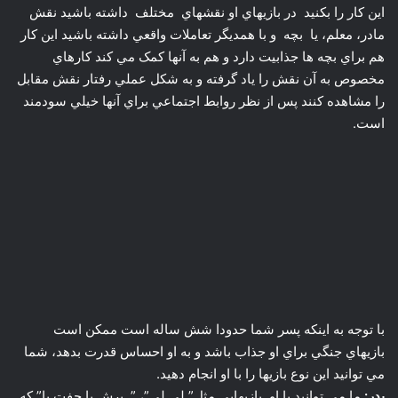
اين کار را بکنيد در بازيهاي او نقشهاي مختلف داشته باشيد نقش
مادر، معلم، يا بچه و با همديگر تعاملات واقعي داشته باشيد اين کار
هم براي بچه ها جذابيت دارد و هم به آنها کمک مي کند کارهاي
مخصوص به آن نقش را ياد گرفته و به شکل عملي رفتار نقش مقابل
را مشاهده کنند پس از نظر روابط اجتماعي براي آنها خيلي سودمند
است.
با توجه به اينکه پسر شما حدودا شش ساله است ممکن است
بازيهاي جنگي براي او جذاب باشد و به او احساس قدرت بدهد، شما
مي توانيد اين نوع بازيها را با او انجام دهيد.
پدر:
ما مي توانيد با او بازيهايي مثل” لي لي”، ” پرش با جفت پا” که
هزينه اي ندارند را انجام دهيم يا حتي براي او يک سه چرخه تهيه
کنيم، نظر شما در اين مورد چيست؟
خانم حلي ساز:
بازيهايي که باعث ايجاد حفظ تعادل در کودکان مي
شود بسيار مفيد است مثل” لي لي “، ” پرش با جفت پا”. شما مي
توانيد بدون صرف هزينه زياد وسايلي که مورد نياز است را براي