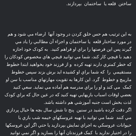
ساختن قلعه يا ساختمان بپردازند.
به اين ترتيب هم حس خلق کردن در وجود آنها ارضاء مي شود و هم
در مورد ساختار قلعه يا ساختمان و اجزاء آن مطالبي را ياد مي
گيرند پس اين فرصتها را براي او فراهم کنيد. به کودک خود اجازه
دهيد با قيچي کار کند، شما مي توانيد قيچي هاي مخصوص کودکان را
که خطر کمتري دارند تهيه کرده و از فرزند خود بخواهيد ابتدا خطوط
مستقيمي را که شما براي او کشيده ايد برش بزند سپس خطوط
مارپيچ و خطوط گرد. اين کارها به تقويت مهارتهاي مناسب با سن او
کمک مي کند و او را براي مدرسه هم آماده مي نمايد. سعي کنيد
بعضي اوقات اسباب بازيهايي تهيه کنيد که در عين حال که براي کودک
لذت بخش است جنبه آموزشي هم داشته باشد.
اگر دقت کرده باشيد در سنين پنج تا شش سال بچه ها خيال پردازي
مي کنند شما مي توانيد با تهيه عروسکهاي خيمه شب بازي يا
حيوانات عروسکي به اجراي نمايش بپردازيد يا حتي اگر اين عروسکها
را در اختيار نداريد با کمک فرزندتان آنها را بسازيد و اگر نمي توانيد