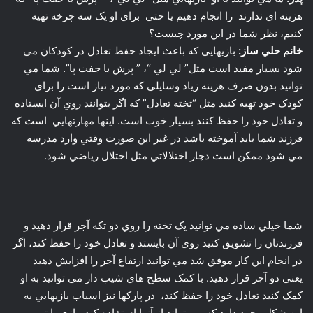
کودک خود تهيه کنيد مثل “تخته تعادل” که اگر بتوانند روي آن ايستاده
و تعادل خود را حفظ کنند بسيار خوب است. اينها مهارتهايي است که
فرزند شما بايد آموخته باشد در غير اين صورت وقتي وارد مدرسه
مي شود ممکن است دچار اختلالاتي مثل اختلال رياضي شود.
شما خيلي ساده مي توانيد يک تخته را روي دو تکه آجر قرار دهيد و
فرزندتان را تشويق کنيد روي آن بايستد و تعادل خود را حفظ کند، اگر
در انجام اين کار موفق شد مي توانيد ارتفاع آجر را افزايش دهيد
يعني دو آجر قرار دهيد. با کمک سطح هاي شيب دار مي توانيد به او
کمک کنيد تعادل خود را حفظ کند، در پارکها نيز اسباب بازيهايي به
اين شکل وجود دارد که مي تواند از آنها استفاده کند. بازي با توپ
براي کودکاني در اين سن لازم است. شما مي توانيد از توپهاي
کوچکي استفاده کنيد و از کودک بخواهيد توپ را در حالتهاي مختلف
پرتاب و با دست بگيرد مثلا آن را به ديوار زده و بگيرد يا به زمين
بيندازد و بگيرد.