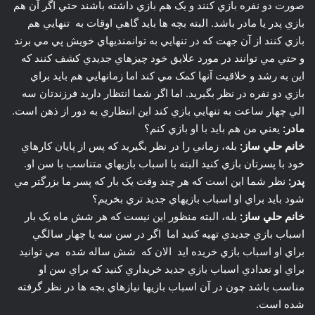
صورت دو نفره بازي کنند و يک هم بازي داشته باشند حتي اگر آن هم
بازي پدر يا مادر باشد. البته بچه ها بايد گاهي اوقات به تنهايي هم
بازي کنند از آن جهت که در تنهايي به توانمنديهاي خويش پي مي برند
و حتي مي توانند در مورد علايق خود چيزهاي جديدي کشف کنند که
اين به رشد و خلاقيت آنها کمک مي کند اما زمانهايي هم بايد براي
بازي دو نفره در نظر بگيريد. اما اگر شما انتظار داريد فرزندتان سه
الي چهار ساعت به تنهايي بازي کند اين انتظاري به دور از ذهن است.
مادر:
يعني من هم بايد با او بازي کنم؟
خانم حلي ساز:
بله، زماني را در نظر بگيريد که پس از پايان کارهاي
خود با پسرتان بازي کنيد البته با اسباب بازيهاي متناسب با سن او.
پدر:
نظر شما اين است که هر چند وقت يک بار که پسر ما بزرگتر مي
شود بايد براي او اسباب بازيهاي جديد تري بخريم؟
خانم حلي ساز:
بله، البته منظور اين نيست که هر شش ماه يک بار
اسباب بازي جديدي تهيه کنيد اما اگر در سن سه يا چهار سالگي
براي او اسباب بازي خريده ايد الان که شش ساله شده مي توانيد
براي او تعدادي اسباب بازي جديد خريداري کنيد که براي سن او
مناسب باشد چون در آن اسباب بازيها نيازهاي بچه ها در نظر گرفته
شده است.