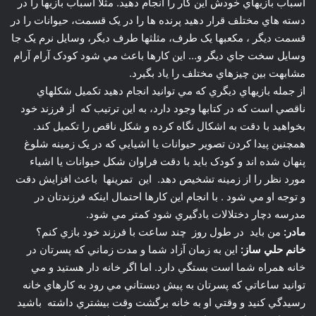
ناقصي است که در کتابها وجود دارد، به اين ترتيب که از فرزند خود
بخواهيد با دقت به اشکال نگاه کرده و شکل ناقص را تکميل کند.
همچنين پيدا کردن تصوير حيوانات يا اشيايي که در يک زمينه شلوغ
پنهان شده اند و کودک بايد با دقت فراوان شکل حيوانات يا اشياء
مورد نظر را از زمينه تشخيص دهد. اين تمرينها باعث افزايش دقت
و توجه او مي شود . با انجام اين کارها احتمال اينکه فرزندتان در
مدرسه دچار دختلالات يادگيري شود کمتر مي شود.
مادر:
من بايد در طول روز چند ساعت با فرزند خود بازي کنم؟
خانم حلي ساز:
اين به زمان آزاد شما و مدت زماني که پسرتان در
خانه همراه شما است بستگي دارد. اما اگر خانه دار هستيد و مي
توانيد ساعاتي که پسرتان به پيش دبستاني مي رود به کارهاي خانه
رسيدگي کنيد و وقتي او به خانه برگشت وقت بيشتري داشته باشيد
يک ساعت زمان خوبي است که به فرزندتان اختصاص دهيد. مي
توانيد يک ساعت را به دو نيم ساعت تقسيم کنيد و گاهي اوقات طبق
نظر شما و گاهي اوقات طبق نظر او بازي را که فرزندتان دوست
داشته و براي او جذابيت دارد را انتخاب کنيد . توجه کنيد که هدف از
بازي فقط آموزش نيست بلکه لذت بردن نيز جزئي از بازي
محسوب مي شود.