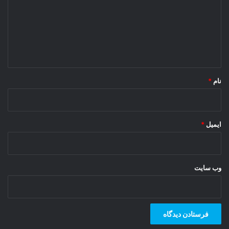
نام
*
ایمیل
*
وب‌ سایت
Follow Us
این ویجت به پلاگین Arqam Lite نیاز دارد، شما می‌توانید آن را از منوی