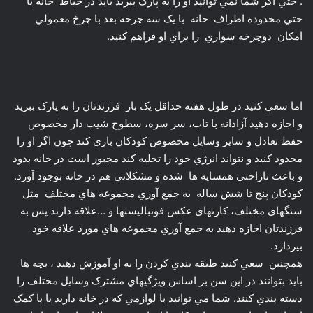
اما سعي کنيد در طول هفته حداقل يک بار فرزندتان را به پارک ببريد
و اجازه دهيد آزادانه با تاب، سر سره، سطوح شيب دار مخصوص
حفظ تعادل و ساير وسايل مخصوص کودکان بازي کند چون اگر او را
محدود کنيد و نتواند انرژي خود را تخليه کند مجبور است در خانه بدود
و باعث ناراحتي همسايه ها شده و مشکلاتي هم در خانه بوجود آورد.
کودکان پنج تا شش ساله به جمع آوري مجموعه هاي مختلف مثل
سنگهاي مختلف، کارتهاي عکس فوتباليستها و …علاقه دارند پس به
فرزندتان اجازه دهيد به جمع آوري مجموعه هاي مورد علاقه خود
بپردازد.
همچنين سعي کنيد طبقه بندي کردن را به او آموزش دهيد ، بچه ها
بايد بتوانند در اين سن بر اساس ويژگيهاي مشترک وسايل مختلف را
دسته بندي کنند. شما مي توانيد با لوازمي که در خانه داريد يا با کمک
اسباب بازيهاي خودش اين کار را انجام دهيد. مثلا اسباب بازيها را در
دسته هاي مختلف قرار دهيد پرنده ها را در يک قسمت، حيوانات را در
قسمت ديگر ، مکعبها يک طرف، مثلثها طرف ديگر، وسايل نرم يک جا
وسايل سخت جاي ديگر و… اين کارها باعث مي شود کودک آرام آرام
مشابهت بين چيزهاي مختلف را ياد بگيرد.
از جمله بازيهاي ديگري که مي توانيد انجام دهيد تکميل شکلهاي