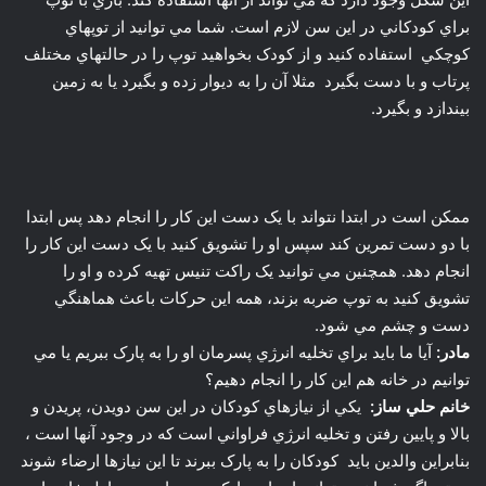
ممکن است در ابتدا نتواند با يک دست اين کار را انجام دهد پس ابتدا
با دو دست تمرين کند سپس او را تشويق کنيد با يک دست اين کار را
انجام دهد. همچنين مي توانيد يک راکت تنيس تهيه کرده و او را
تشويق کنيد به توپ ضربه بزند، همه اين حرکات باعث هماهنگي
دست و چشم مي شود.
مادر:
آيا ما بايد براي تخليه انرژي پسرمان او را به پارک ببريم يا مي
توانيم در خانه هم اين کار را انجام دهيم؟
خانم حلي ساز:
يکي از نيازهاي کودکان در اين سن دويدن، پريدن و
بالا و پايين رفتن و تخليه انرژي فراواني است که در وجود آنها است ،
بنابراين والدين بايد کودکان را به پارک ببرند تا اين نيازها ارضاء شوند
. حتي اگر شما نمي توانيد او را به پارک ببريد بايد در حياط خانه يا
حتي محدوده اطراف خانه با يک سه چرخه بعد با چرخ معمولي
امکان دوچرخه سواري را براي او فراهم کنيد.