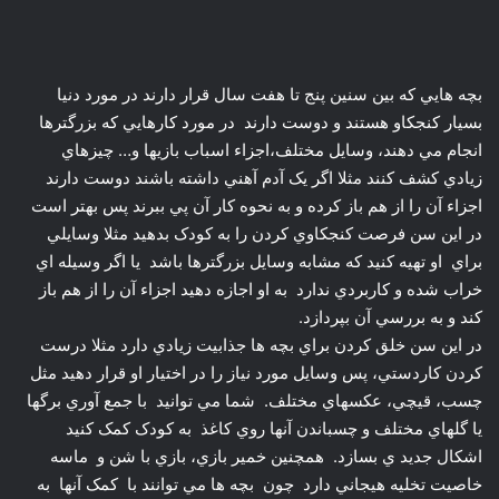
بچه هايي که بين سنين پنج تا هفت سال قرار دارند در مورد دنيا
بسيار کنجکاو هستند و دوست دارند در مورد کارهايي که بزرگترها
انجام مي دهند، وسايل مختلف،اجزاء اسباب بازيها و… چيزهاي
زيادي کشف کنند مثلا اگر يک آدم آهني داشته باشند دوست دارند
اجزاء آن را از هم باز کرده و به نحوه کار آن پي ببرند پس بهتر است
در اين سن فرصت کنجکاوي کردن را به کودک بدهيد مثلا وسايلي
براي او تهيه کنيد که مشابه وسايل بزرگترها باشد يا اگر وسيله اي
خراب شده و کاربردي ندارد به او اجازه دهيد اجزاء آن را از هم باز
کند و به بررسي آن بپردازد.
در اين سن خلق کردن براي بچه ها جذابيت زيادي دارد مثلا درست
کردن کاردستي، پس وسايل مورد نياز را در اختيار او قرار دهيد مثل
چسب، قيچي، عکسهاي مختلف. شما مي توانيد با جمع آوري برگها
يا گلهاي مختلف و چسباندن آنها روي کاغذ به کودک کمک کنيد
اشکال جديد ي بسازد. همچنين خمير بازي، بازي با شن و ماسه
خاصيت تخليه هيجاني دارد چون بچه ها مي توانند با کمک آنها به