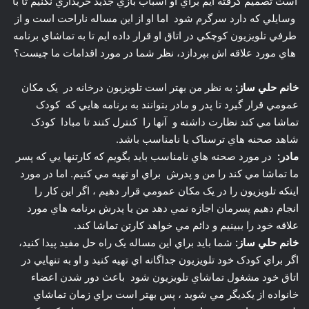
است تصميم گرفته ايم براي او اسباب بازي جديد خريداري نکنيم تا با
وسايلي که دارد سرگرم شود اما او از اين مساله ناراحت است و از
طرفي تلويزيون کوچکي در اتاق او قرار داده ايم تا به تماشاي برنامه
هاي مورد علاقه اش بپردازد، نظر شما در مورد اقدامات ما چيست؟
خانم حلي ساز:
به نظر من بهتر است تلويزيون درخانه در يک مکان
عمومي قرار گيرد تا پدر و مادر بتوانند به برنامه هايي که کودک
تماشا مي کند نظارت داشته و آنها را کنترل کنند تا مبادا کودک
شاهد صحنه هاي ترسناک يا نامناسب باشد.
مادر:
در مورد صحنه هاي نامناسب بايد بگويم که کارتنها يي که پسر
ما تماشا مي کند را من و پدرش براي او تهيه مي کنيم. اما در مورد
اينکه تلويزيون را در يک مکان عمومي قرار دهيم ، اگر اين کار را
انجام دهيم پسرمان اجازه نمي دهد من يا پدرش برنامه هاي مورد
علاقه خود را ببينيم و دائم مي خواهد کارتن تماشا کند.
خانم حلي ساز:
شما بايد براي اين مساله يک راه حل مفيد پيدا کنيد،
اگر براي کودک خود تلويزيون جداگانه اي تهيه کنيد و او به تنهايي در
اتاق خود مشغول تماشاي تلويزيون شود باعث دور شدن اعضاء
خانواده از يکديگر مي شويد ، پس بهتر است براي زمان تماشاي