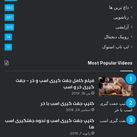
ا
داغ ترین ها
863
و
زناشویی
567
ا
ر
آرایشی
303
د
روبیک دیجیتال
14
ک
ن
لپ تاپ استوک
10
ی
د
Most Popular Videos
فیلم کامل جفت گیری اسب و خر – جفت
گیری خر و اسب
می 18, 2019
کلیپ جفت گیری اسب با خر
دسامبر 24, 2018
کلیپ جفت گیری اسب و نحوه جفتگیری اسب
ها
ژانویه 7, 2019