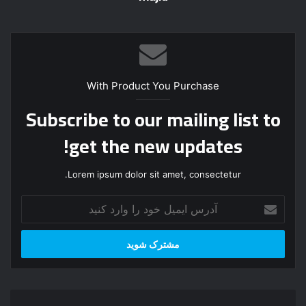
With Product You Purchase
Subscribe to our mailing list to
get the new updates!
Lorem ipsum dolor sit amet, consectetur.
آ
د
ر
س
ا
ی
م
م
ی