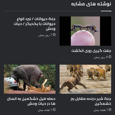
س
نوشته های مشابه
ن
ی
چ
جنگ حیوانات / نبرد انواع
ی
حیوانات با یکدیگر / حیات
س
وحش
ت
7 روز پیش
؟
جفت گیری روی انگشت
4 روز پیش
جنگ شیر درنده مقابل ببر
حمله فیل خشگمین به انسان
خشمگین
ها در حیات وحش
1 هفته پیش
1 هفته پیش