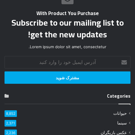
With Product You Purchase
Subscribe to our mailing list to
get the new updates!
Lorem ipsum dolor sit amet, consectetur.
آ
د
ر
س
ا
ی
Categories
م
ی
ل
حیوانات
8,852
خ
و
سینما
2,371
د
عکس بازیگران
2,236
ر