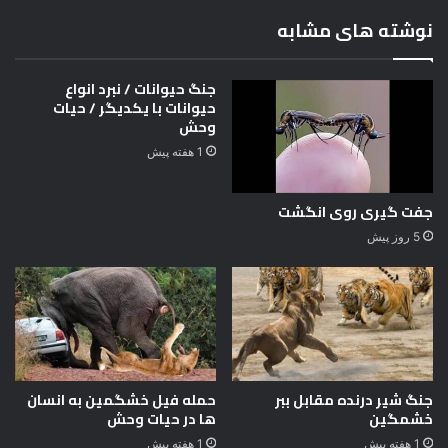
غ
نوشته های مشابه
ر
ی
ب
جنگ حیوانات / نبرد انواع
ح
حیوانات با یکدیگر / حیات
ی
وحش
و
1 هفته پیش
ا
ن
ا
جفت گیری روی انگشت
ت
5 روز پیش
جنگ شیر درنده مقابل ببر
حمله فیل خشگمین به انسان
خشمگین
ها در حیات وحش
1 هفته پیش
1 هفته پیش