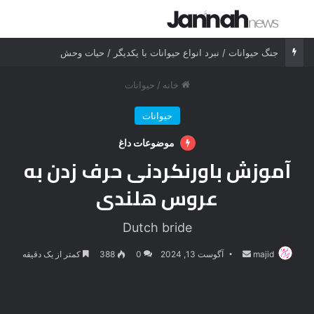
جستجو برای
منو
جنگ حیوانات / نبرد انواع حیوانات با یکدیگر / حیات وحش
خانه
/
حیوانات
حیوانات
موضوعات داغ
آموزش باورنکردنی حرف زدن به
عروس هلندی
Dutch bride
majid
ارسال
آگوست 13, 2024
0
388
کمتر از یک دقیقه
ایمیل