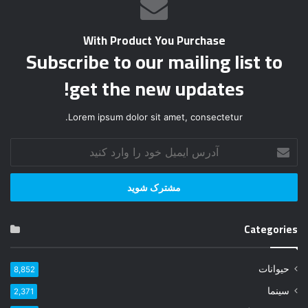
With Product You Purchase
Subscribe to our mailing list to
get the new updates!
Lorem ipsum dolor sit amet, consectetur.
آ
د
ر
س
ا
ی
Categories
م
ی
ل
حیوانات
8,852
خ
و
سینما
2,371
د