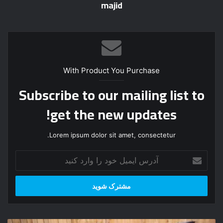
majid
With Product You Purchase
Subscribe to our mailing list to
get the new updates!
Lorem ipsum dolor sit amet, consectetur.
آ
د
ر
س
ا
ی
م