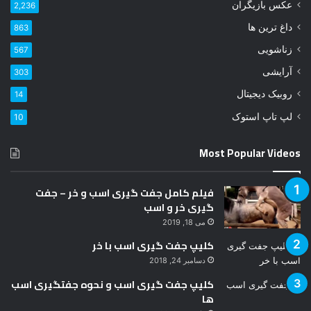
عکس بازیگران
2,236
ر
ا
داغ ترین ها
863
و
زناشویی
567
ا
ر
آرایشی
303
د
روبیک دیجیتال
14
ک
ن
لپ تاپ استوک
10
ی
د
Most Popular Videos
فیلم کامل جفت گیری اسب و خر – جفت
گیری خر و اسب
می 18, 2019
کلیپ جفت گیری اسب با خر
دسامبر 24, 2018
کلیپ جفت گیری اسب و نحوه جفتگیری اسب
ها