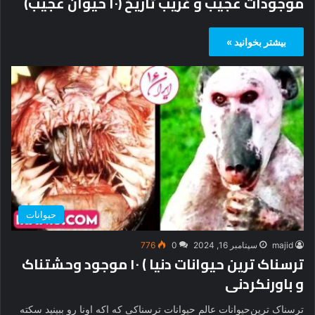
موجودات عجیب و غریب تاریخ (۱۰ حیوان عجیب)
بیشتر بخوانید »
حیوانات
majid
سپتامبر 16, 2024
0
776
ترسناک ترین‌ حیوانات دنیا ) ۱۰ موجود وحشتناک
و باورنکردنی
ترسناک ترین‌حیوانات عالم حیوانات ترسناکی که اکه اونا رو ببینید سکته