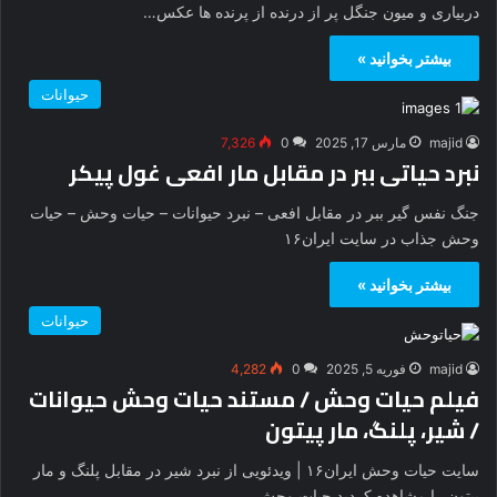
دربیاری و میون جنگل پر از درنده از پرنده ها عکس…
بیشتر بخوانید »
حیوانات
majid
مارس 17, 2025
0
7,326
نبرد حیاتی ببر در مقابل مار افعی غول پیکر
جنگ نفس گیر ببر در مقابل افعی – نبرد حیوانات – حیات وحش – حیات
وحش جذاب در سایت ایران۱۶
بیشتر بخوانید »
حیوانات
majid
فوریه 5, 2025
0
4,282
فیلم حیات وحش / مستند حیات وحش حیوانات
/ شیر، پلنگ، مار پیتون
سایت حیات وحش ایران۱۶ | ویدئویی از نبرد شیر در مقابل پلنگ و مار
پیتون را مشاهده کردید حیات وحش…