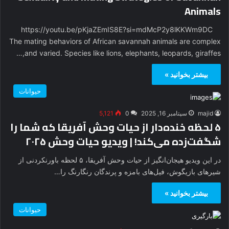
Animals
https://youtu.be/pKjaZEmIS8E?si=mdMcP2y8lKKWm9DC
The mating behaviors of African savannah animals are complex
and varied. Species like lions, elephants, leopards, giraffes,…
بیشتر بخوانید »
حیوانات
majid
سپتامبر 16, 2025
0
5,121
۵ لحظه خنده‌دار از حیات وحش آفریقا که شما را
شگفت‌زده می‌کند! | ویدیو حیات وحش ۲۰۲۵
در این ویدیو هیجان‌انگیز از حیات وحش آفریقا، ۵ لحظه باورنکردنی از
شیرهای بازیگوش، فیل‌های بامزه و پرندگان رنگارنگ را…
بیشتر بخوانید »
حیوانات