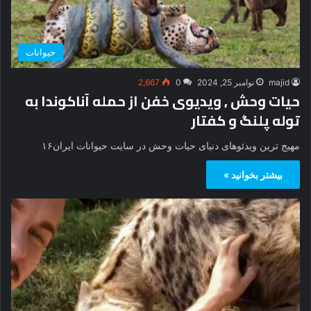
حیوانات
majid
نوامبر 25, 2024
0
2,667
حیات وحش , ویدیوی خفن از حمله آناکوندا به
توله پلنگ و کفتار
مهیج ترین ویدئوهای دنیای حیات وحش در سایت حیوانات ایران۱۶
بیشتر بخوانید »