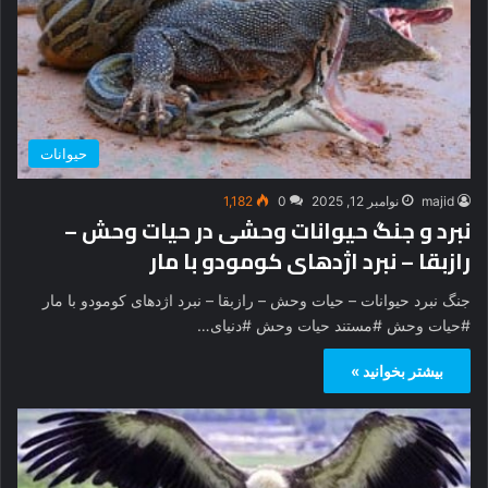
حیوانات
majid
نوامبر 12, 2025
0
1,182
نبرد و جنگ حیوانات وحشی در حیات وحش –
رازبقا – نبرد اژدهای کومودو با مار
جنگ نبرد حیوانات – حیات وحش – رازبقا – نبرد اژدهای کومودو با مار
#حیات وحش #مستند حیات وحش #دنیای…
بیشتر بخوانید »