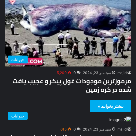
حیوانات
majid
سپتامبر 23, 2024
0
5,209
مرموزترین موجودات غول پیکر و عجیب یافت
شده در کره زمین
بیشتر بخوانید »
حیوانات
majid
سپتامبر 23, 2024
0
615