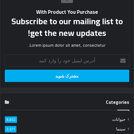
With Product You Purchase
Subscribe to our mailing list to
get the new updates!
Lorem ipsum dolor sit amet, consectetur.
آ
د
ر
س
ا
ی
م
Categories
ی
ل
خ
حیوانات
8,852
و
د
سینما
2,371
ر