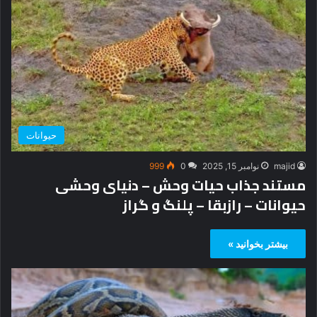
حیوانات
majid
نوامبر 15, 2025
0
999
مستند جذاب حیات وحش – دنیای وحشی
حیوانات – رازبقا – پلنگ و گراز
بیشتر بخوانید »