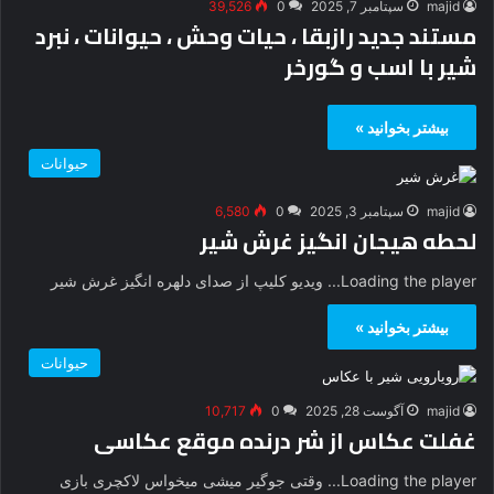
majid
سپتامبر 7, 2025
0
39,526
مستند جدید رازبقا ، حیات وحش ، حیوانات ، نبرد
شیر با اسب و گورخر
بیشتر بخوانید »
حیوانات
majid
سپتامبر 3, 2025
0
6,580
لحطه هیجان انگیز غرش شیر
Loading the player... ویدیو کلیپ از صدای دلهره انگیز غرش شیر
بیشتر بخوانید »
حیوانات
majid
آگوست 28, 2025
0
10,717
غفلت عکاس از شر درنده موقع عکاسی
Loading the player... وقتی جوگیر میشی میخواس لاکچری بازی