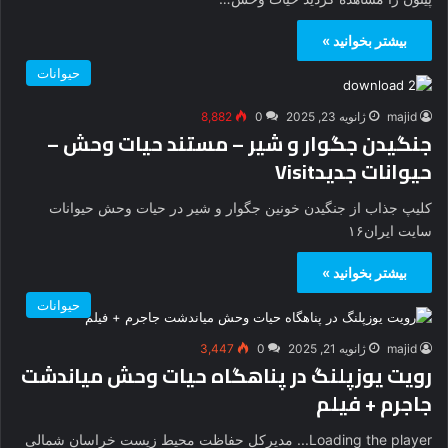
بیشتر بخوانید »
حیوانات
majid
ژانویه 23, 2025
0
8,882
جنگیدن جگوار و شیر – مستند حیات وحش –
حیوانات جدید‬‎ Visit
کلیپ جذاب از جنگیدن خونین جگوار و شیر در حیات وحش حیوانات
سایت ایران۱۶
بیشتر بخوانید »
حیوانات
majid
ژانویه 21, 2025
0
3,447
رویت یوزپلنگ در پناهگاه حیات وحش میاندشت
جاجرم + فیلم
Loading the player... مدیرکل حفاظت محیط زیست خراسان شمالی