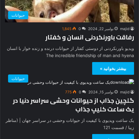
حیوانات
majid
نوامبر 22, 2024
0
1,845
رفاقت باورنکردنی انسان و کفتار
ویدیو باورنکردنی از دوستی کفتار از حیوانات درنده و زنده خوار با انسان
The incredible friendship of man and hyena
بیشتر بخوانید »
حیوانات
majid
نوامبر 15, 2024
0
775
گلچین جذاب از حیوانات وحشی سراسر دنیا در
یک ساعت کلیپ جذاب
یک ساعت ویدیوی با کیفیت از حیوانات وحشی در سراسر جهان | (مناظر
زیبا / قسمت 121