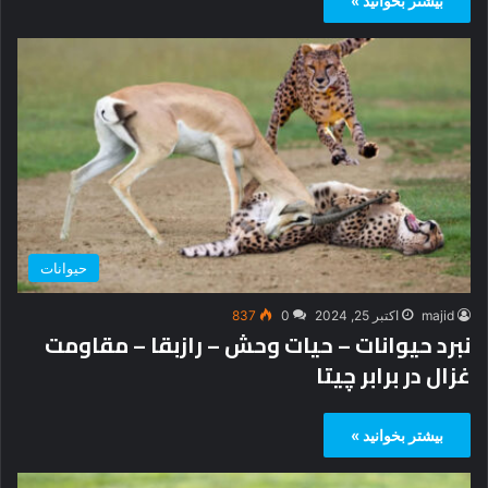
بیشتر بخوانید »
حیوانات
majid
اکتبر 25, 2024
0
837
نبرد حیوانات – حیات وحش – رازبقا – مقاومت
غزال در برابر چیتا
بیشتر بخوانید »