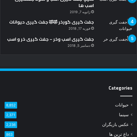
اسب ها
ژانویه 7, 2019
جفت گیری گورخر 🤣🤣 جفت گیری حیوانات
فوریه 17, 2018
جفت گیری اسب وخر – جفت گیری خر و اسب
دسامبر 5, 2018
Categories
حیوانات
8,852
سینما
2,371
عکس بازیگران
2,236
داغ ترین ها
863