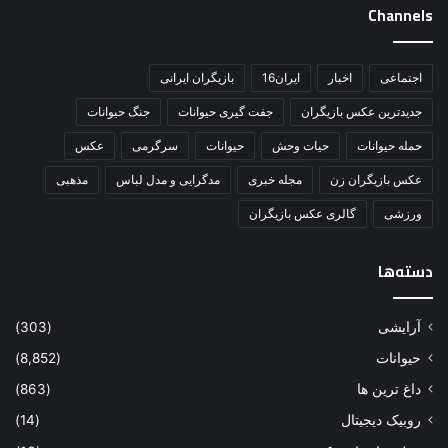
Channels
اجتماعی
اخبار
ایران16
بازیگران ایرانی
جدیدترین عکس بازیگران
جفت گیری حیوانات
جنگ حیوانات
حمله حیوانات
حیات وحش
حیوانات
سرگرمی
عکس
عکس بازیگران زن
مجله خبری
مدگرایی و مدل لباس
مذهبی
ورزشی
گالری عکس بازیگران
دسته‌ها
آرایشی
(303)
حیوانات
(8,852)
داغ ترین ها
(863)
روبیک دیجیتال
(14)