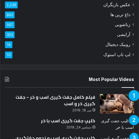
عکس بازیگران
ا
2,236
و
داغ ترین ها
863
ا
زناشویی
ر
567
د
آرایشی
303
ک
ن
روبیک دیجیتال
14
ی
لپ تاپ استوک
10
د
Most Popular Videos
فیلم کامل جفت گیری اسب و خر – جفت
گیری خر و اسب
می 18, 2019
کلیپ جفت گیری اسب با خر
دسامبر 24, 2018
کلیپ جفت گیری اسب و نحوه جفتگیری