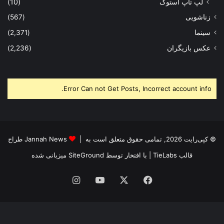
لپ تاپ استوک
(10)
زناشویی
(567)
سینما
(2,371)
عکس بازیگران
(2,236)
Error Can not Get Posts, Incorrect account info.
© کپی‌رایت 2026, تمامی حقوق متعلق است به |
Jannah News طراح
قالب TieLabs
| با افتخار توسط
SiteGround
میزبانی شده
فیس
X
یوتیوب
اینستاگرام
بوک