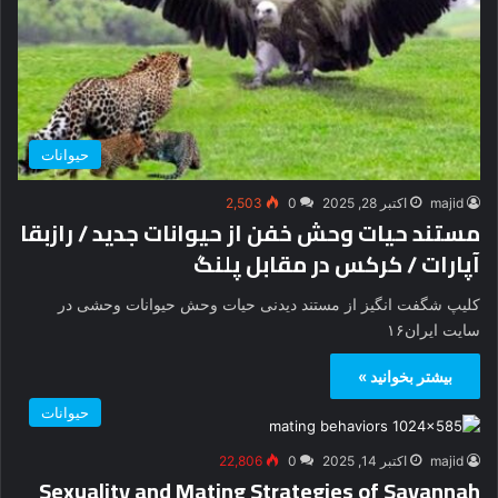
حیوانات
majid
اکتبر 28, 2025
0
2,503
مستند حیات وحش خفن از حیوانات جدید / رازبقا
آپارات / کرکس در مقابل پلنگ
کلیپ شگفت انگیز از مستند دیدنی حیات وحش حیوانات وحشی در
سایت ایران۱۶
بیشتر بخوانید »
حیوانات
majid
اکتبر 14, 2025
0
22,806
Sexuality and Mating Strategies of Savannah