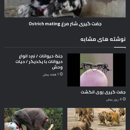
ی
ی
ر
ش
ه
ت
جفت گیری شتر مرغ Ostrich mating
ا
ر
م
ر
نوشته های مشابه
غ
O
s
جنگ حیوانات / نبرد انواع
t
حیوانات با یکدیگر / حیات
r
وحش
i
1 هفته پیش
c
h
m
جفت گیری روی انگشت
a
4 روز پیش
t
i
n
g