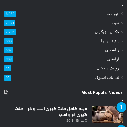
ی
ل
حیوانات
8,852
خ
و
سینما
2,371
د
عکس بازیگران
2,236
ر
ا
داغ ترین ها
863
و
زناشویی
567
ا
ر
آرایشی
303
د
روبیک دیجیتال
14
ک
ن
لپ تاپ استوک
10
ی
د
Most Popular Videos
فیلم کامل جفت گیری اسب و خر – جفت
گیری خر و اسب
می 18, 2019