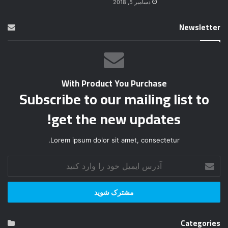
دسامبر 5, 2018
Newsletter
With Product You Purchase
Subscribe to our mailing list to
get the new updates!
Lorem ipsum dolor sit amet, consectetur.
آ
د
ر
س
ا
ی
Categories
م