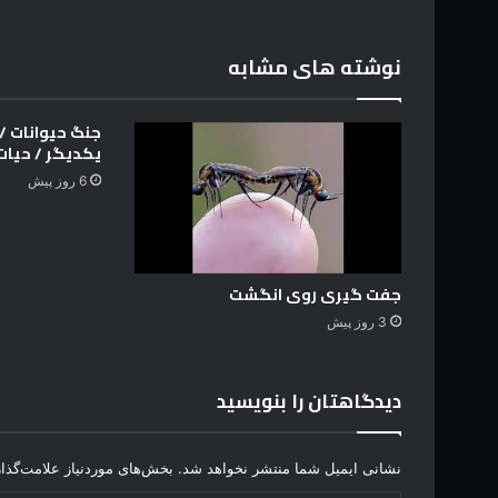
ن
ت
ی
ج
د
گ
نوشته های مشابه
و
ا
ر
جنگ حیوانات / ن
م
یکدیگر / حیا
ق
6 روز پیش
ا
ب
ل
د
و
جفت گیری روی انگشت
گ
3 روز پیش
و
آ
ر
دیدگاهتان را بنویسید
ژ
ا
ن
نشانی ایمیل شما منتشر نخواهد شد.
بخش‌های موردنیاز علامت‌گذا
ت
ی