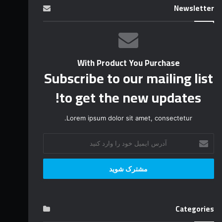
Newsletter
With Product You Purchase
Subscribe to our mailing list
to get the new updates!
Lorem ipsum dolor sit amet, consectetur.
آ
د
ر
س
ا
ی
م
Categories
ی
ل