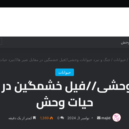
خانه
جهان
جهان
فناوری
 وحش
/
حیوانات
/
جنگ و نبرد حیوانات وحشی//فیل خشمگین در مقابل شیر ها//نبرد حی
حیوانات
 وحشی//فیل خشمگین در م
حیات وحش
majid
ارسال
نوامبر 3, 2024
0
1,369
کمتر از یک دقیقه
ایمیل