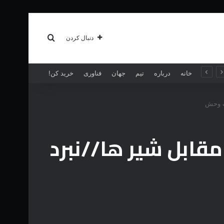
سبک زندگی
بیشتر
جستجو برای
دنبال کردن
خانه
درباره
تیم
جهان
فناوری
خرید کن!
ات وحش
قابل شیر ها//نبرد