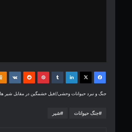
فیس بوک
X
لینکدین
‫تامبلر
‫پین‌ترست
‫رددیت
‫VKontakte
جنگ و نبرد حیوانات وحشی//فیل خشمگین در مقابل شیر ها
جنگ حیوانات
شیر