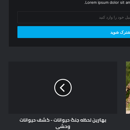
Lorem ipsum dolor sit am
ب
ه
ت
ر
ی
ن
ل
ح
ظ
بهترین لحظه جنگ حیوانات - کشف حیوانات
ه
وحشی
ج