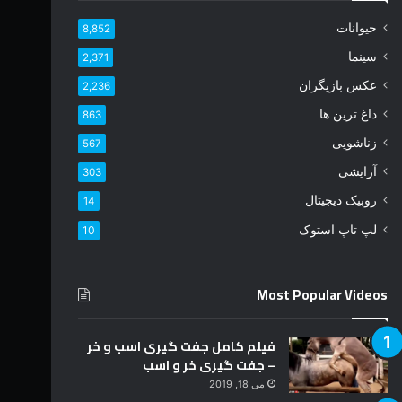
خ
حیوانات
8,852
و
د
سینما
2,371
ر
عکس بازیگران
2,236
ا
و
داغ ترین ها
863
ا
زناشویی
567
ر
د
آرایشی
303
ک
روبیک دیجیتال
14
ن
ی
لپ تاپ استوک
10
د
Most Popular Videos
فیلم کامل جفت گیری اسب و خر
– جفت گیری خر و اسب
می 18, 2019