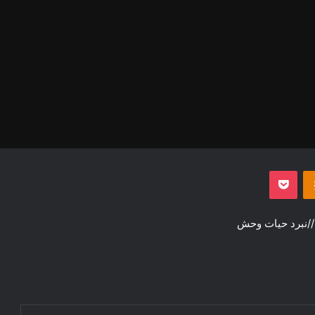
‫Odnoklassniki
پاکت
//نبرد حیات وحش