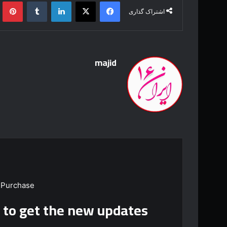
فیس بوک
X
لینکدین
‫تامبلر
‫پین
اشتراک گذاری
majid
 Purchase
t to get the new updates!