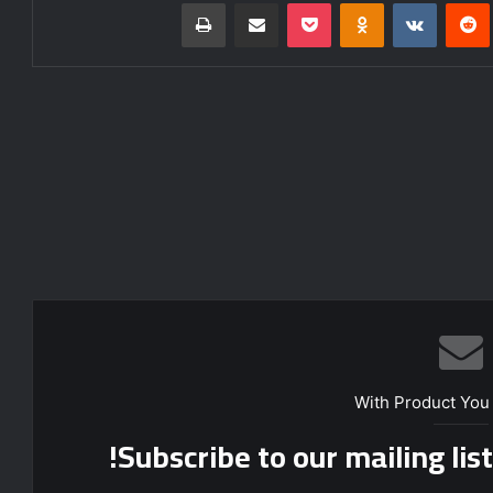
‌ترست
‫رددیت
‫VKontakte
‫Odnoklassniki
پاکت
اشتراک گذاری از طریق ایمیل
چاپ
With Product You
Subscribe to our mailing lis