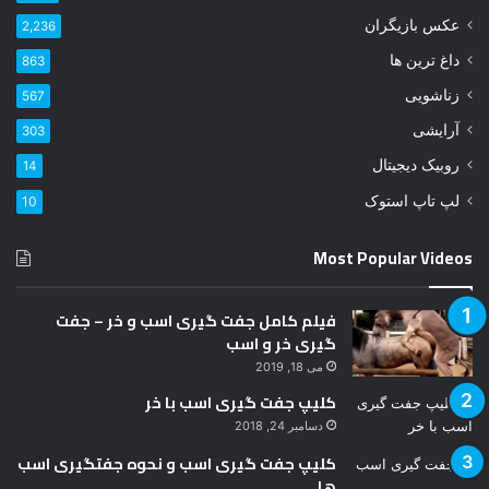
د
عکس بازیگران
2,236
ر
ا
داغ ترین ها
863
و
زناشویی
567
ا
ر
آرایشی
303
د
روبیک دیجیتال
14
ک
ن
لپ تاپ استوک
10
ی
د
Most Popular Videos
فیلم کامل جفت گیری اسب و خر – جفت
گیری خر و اسب
می 18, 2019
کلیپ جفت گیری اسب با خر
دسامبر 24, 2018
کلیپ جفت گیری اسب و نحوه جفتگیری اسب
ها