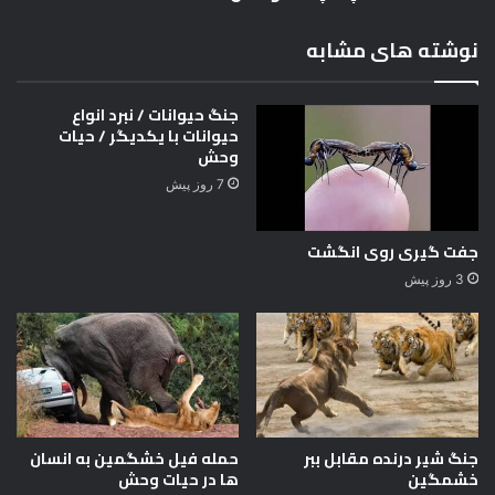
ه
د
ل
نوشته های مشابه
d
e
l
جنگ حیوانات / نبرد انواع
l
حیوانات با یکدیگر / حیات
e
وحش
5
7 روز پیش
4
3
0
جفت گیری روی انگشت
i
3 روز پیش
5
جنگ شیر درنده مقابل ببر
حمله فیل خشگمین به انسان
خشمگین
ها در حیات وحش