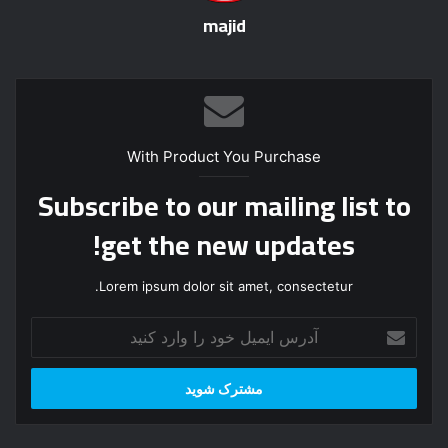
majid
With Product You Purchase
Subscribe to our mailing list to
get the new updates!
Lorem ipsum dolor sit amet, consectetur.
آ
د
ر
س
ا
ی