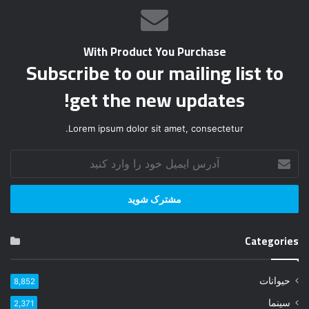
With Product You Purchase
Subscribe to our mailing list to
get the new updates!
Lorem ipsum dolor sit amet, consectetur.
آ
د
ر
س
ا
ی
Categories
م
ی
ل
حیوانات
8,852
خ
و
سینما
2,371