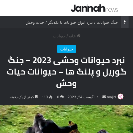
جستجو برای
منو
جنگ حیوانات / نبرد انواع حیوانات با یکدیگر / حیات وحش
خانه
/
حیوانات
حیوانات
نبرد حیوانات وحشی 2023 – جنگ
گوریل و پلنگ ها – حیوانات حیات
وحش
majid
ارسال
آگوست 24, 2023
0
110
کمتر از یک دقیقه
ایمیل