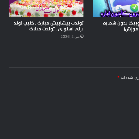
ی
ا
گ
ش
بیکا بدون شماره
تولدت پیشاپیش مبارک . کلیپ تولد
ا
موزش)
برای استوری . تولدت مبارک
ر
می 2, 2026
ض
ا
ی
ی
+
د
ری شده‌اند
*
ا
ن
ل
و
د
و
ی
د
ی
و