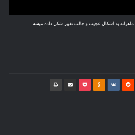
ل ماهرانه به اشکال عجیب و جالب تغییر شکل داده میشه
‌ترست
‫رددیت
‫VKontakte
‫Odnoklassniki
پاکت
اشتراک گذاری از طریق ایمیل
چاپ