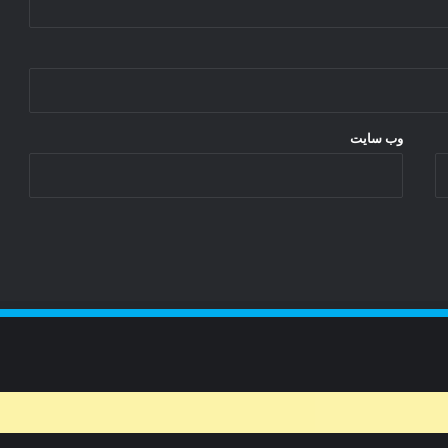
و
آ
ه
ن
گ
ش
وب‌ سایت
ر
م
گ
ر
ش
ا
ر
ض
ا
ی
ی