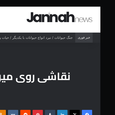
خبر فوری
جنگ شیر درنده مقابل ببر خشمگین
نقاشی روی میوه
فیس بوک
X
لینکدین
‫تامبلر
‫پین‌ترست
‫رددیت
‫VKontakte