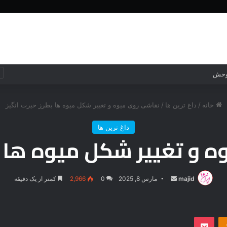
خانه
جهان
جهان
فناوری
خانه
/
داغ ترین ها
/
نقاشی روی میوه و تغییر شکل میوه ها بطرز حیرت انگیز
داغ ترین ها
 و تغییر شکل میوه ها بط
majid
ارسال
مارس 8, 2025
0
2,966
کمتر از یک دقیقه
ایمیل
‫Odnoklassniki
پاکت