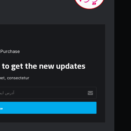
 Purchase
t to get the new updates!
et, consectetur.
آ
د
ر
س
ا
ی
م