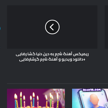
ر
ی
م
ی
ک
س
آ
ه
ن
ریمیکس آهنگ شرم به دین دنیا گشا رضایی
گ
+دانلود ویدیو و آهنگ شرم گرشارضایی
ش
ر
م
ب
ه
د
ی
ن
د
ن