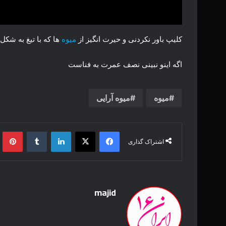
کلیپ باور نکردنی و حیرت انگیز از
میوه
ها که با تیغ به شک
اگه اینو نبینی نصف عمرت به فناست
میوه
میوه آرایی
فیس بوک
X
لینکدین
‫تامبلر
‫پین
اشتراک گذاری
majid