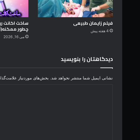
د
ر
ز
ا
فیلم زایمان طبیعی
ساخت اکانت رو
د
چطور ممکنه(آ
4 هفته پیش
ه
می 16, 2026
ا
ت
ک
دیدگاهتان را بنویسید
م
ی
ر
نشانی ایمیل شما منتشر نخواهد شد.
بخش‌های موردنیاز علامت‌گذا
و
ی
د
خ
ی
و
ش
د
ن
گ
ش
و
ا
ن
ه
م